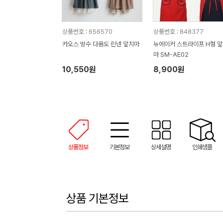
상품번호 : 656570
상품번호 : 848377
카오스 방수 다용도 린넨 앞치마
뉴에이커 스트라이프 H형 
마 SM-AE02
10,550원
8,900원
상품정보
기본정보
상세설명
인쇄샘플
상품 기본정보