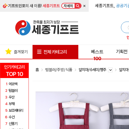
×
세종기프트,
공공기
기프트인포
의 새 이름!
세종기프트
자세히
베스트
기획전
전체 카테고리
즐겨찾기
100
인기카테고리
홈
텀블러/주방/식품
앞치마/수세미/행주
앞치
TOP 10
1
에코백
2
텀블러
3
우산
4
부채
5
보조배터리
6
수건
7
선풍기