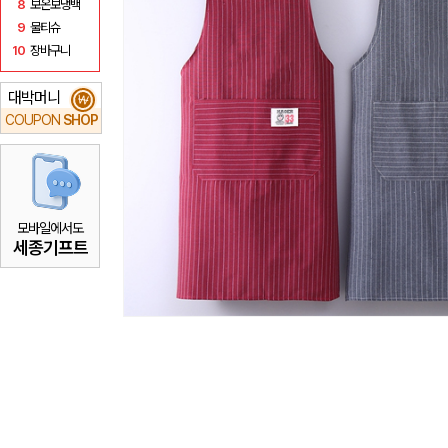
8
보온보냉백
9
물티슈
10
장바구니
대박머니
₩
COUPON
SHOP
모바일에서도
세종기프트