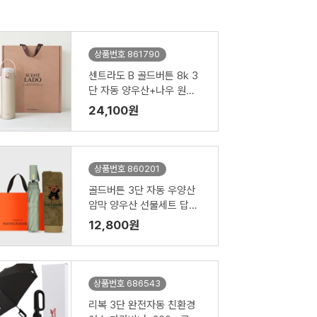
상품번호 861790
센트라도 B 골드버튼 8k 3
단 자동 양우산+나우 원터
치텀블러 500ml 세트
24,100원
상품번호 860201
골드버튼 3단 자동 우양산
암막 양우산 선물세트 답례
품+무한타올세트 기라로쉬
12,800원
베어 140g 수건세트
상품번호 686543
리복 3단 완전자동 친환경