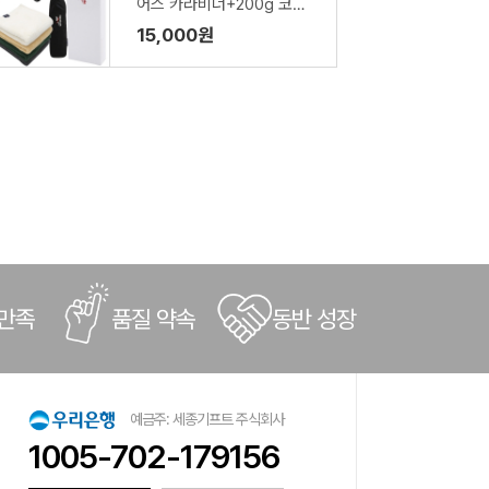
어스 카라비너+200g 코마
사타올 세트
15,000원
 만족
품질 약속
동반 성장
예금주: 세종기프트 주식회사
1005-702-179156