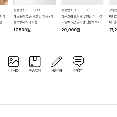
상품번호 : 853893
상품번호 : 853683
상품번
로커다
레스쁘리 고급 세트 L (타올+메
히든그립 초경량 우양산 미니 컬
비너그
본 슬
종프랑세즈 양우산)
러암막 5단 양우산 선물세트+LE
니 컬
선풍
D디지털 온도계 스트랩 스텐텀
트+무
17,500원
20,900원
17,
블러 460ml
50g
시안샘플
배송/결제
상품문의
구매후기