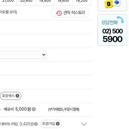
21,000
20,400
19,900
19,600
19,200
이도별 상이)
견적 히스토리
상담전화
02) 500
5900
포장예시
원
+
배송비
5,000
(부가세별도,주문시결제)
3,435
회원가입
대박머니적립
원