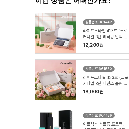
이런 상품은 어떠신가요?
상품번호 861442
라이프스타일 417호 (크로
커다일 3단 레터링 암막 전
자동 우산 VIP+심플 타올 1
12,200원
50g)
상품번호 861560
라이프스타일 433호 (크로
커다일 3단 비덴스 슬림 암
막 우양산 VIP+시그니처 타
18,900원
올 220g)
상품번호 864129
아트릭스 스트롱 프로텍션