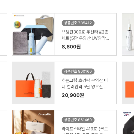
상품번호 785412
브생건300호 우산타올2종
세트(5단 우양산 UV암막우
산+고려황제170g국산호텔
8,600원
수건)
상품번호 860160
히든그립 초경량 우양산 미
니 컬러암막 5단 양우산 선
물세트 답례품+무한타올세
20,900원
트 그레이 모달 180g 수건
세트
상품번호 861460
라이프스타일 419호 (크로