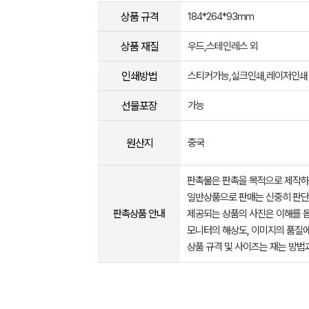
상품 규격
184*264*93mm
상품 재질
우드,스테인레스 외
인쇄방법
스티커가능,실크인쇄,레이저인쇄
선물포장
가능
원산지
중국
판촉물은 판촉을 목적으로 제작하
일반상품으로 판매는 신중히 판단
판촉상품 안내
제공되는 상품의 사진은 이해를 
모니터의 해상도, 이미지의 품질에
상품 규격 및 사이즈는 재는 방법