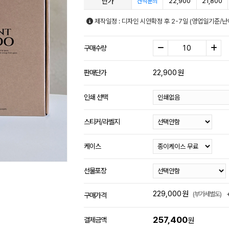
단가
22,900
21,800
견적문의
제작일정 : 디자인 시안확정 후 2-7일 (영업일기준/난
구매수량
22,900
원
판매단가
인쇄 선택
스티커/라벨지
케이스
선물포장
229,000
원
(부가세별도)
구매가격
257,400
결제금액
원