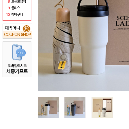
8
보온보냉백
9
물티슈
10
장바구니
대박머니
₩
COUPON
SHOP
모바일에서도
세종기프트