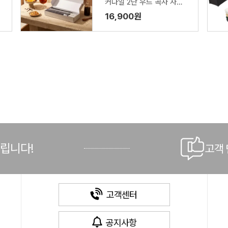
커다일 2단 우드 곡자 자동
우산 VIP+심플 타올 150g)
16,900원
드립니다!
고객
고객센터
공지사항