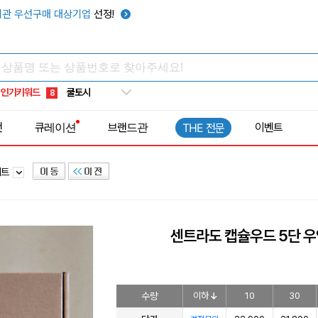
키캡
5
관 우선구매 대상기업
선정!
우산
6
텀블러
7
쿨토시
8
인기키워드
넥쿨러
9
타포린가방
10
전
큐레이션
브랜드관
이벤트
THE 전문
선풍기
1
세트
센트라도 캡슐우드 5단 우
수량
이하
10
30