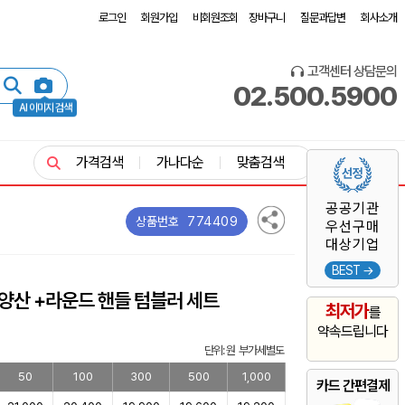
로그인
회원가입
비회원조회
장바구니
질문과답변
회사소개
고객센터 상담문의
02.500.5900
AI 이미지 검색
가격검색
가나다순
맞춤검색
공공기관
774409
상품번호
우선구매
대상기업
BEST →
양산 +라운드 핸들 텀블러 세트
최저가
를
약속드립니다
단위: 원 부가세별도
50
100
300
500
1,000
카드 간편결제