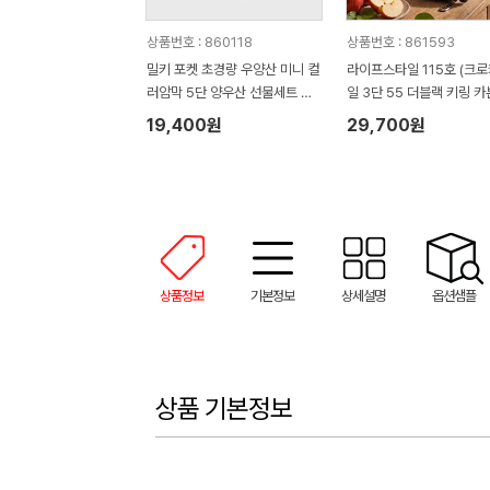
상품번호 : 860118
상품번호 : 861593
밀키 포켓 초경량 우양산 미니 컬
라이프스타일 115호 (크
러암막 5단 양우산 선물세트 답
일 3단 55 더블랙 키링 카
례품+무한타올세트 그레이 모달
림 암막 양우산 VIP+쿨링
19,400원
29,700원
180g 수건세트
기)
상품정보
기본정보
상세설명
옵션샘플
상품 기본정보