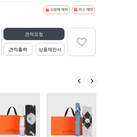
쇼핑백 제작
박스 제작
견적요청
견적출력
상품제안서