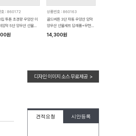
호 : 860172
상품번호 : 860163
립 투톤 초경량 우양산 미
골드버튼 3단 자동 우양산 암막
러암막 5단 양우산 선물세
양우산 선물세트 답례품+무한타
한타올세트 푸들이 40수 1
올세트 푸들이 40수 150g 수건
200원
14,300원
 수건세트
세트
디자인 이미지 소스 무료제공 >
견적요청
시안등록