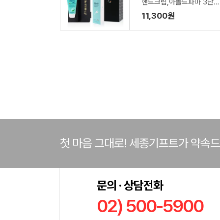
핸드크림,아놀드파마 3단수
동솔리드 우산세트
11,300원
첫 마음 그대로! 세종기프트가 약속
문의 · 상담전화
02) 500-5900