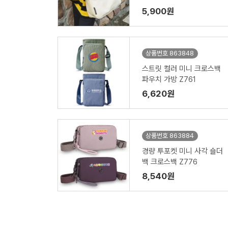
5,900원
상품번호 863848
스트릿 컬러 미니 크로스백
파우치 가방 Z761
6,620원
상품번호 863884
경량 투포켓 미니 사각 숄더
백 크로스백 Z776
8,540원