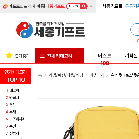
×
세종기프트,
공공기
기프트인포
의 새 이름!
세종기프트
자세히
베스트
기획전
전체 카테고리
즐겨찾기
100
인기카테고리
홈
가방/패션/미용/키링
가방
숄더백/크로스백
TOP 10
1
에코백
2
텀블러
3
우산
4
부채
5
보조배터리
6
수건
7
선풍기