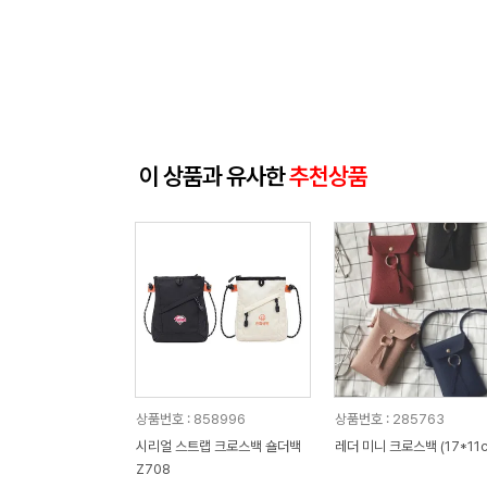
이 상품과 유사한
추천상품
상품번호 : 858996
상품번호 : 285763
시리얼 스트랩 크로스백 숄더백
레더 미니 크로스백 (17*11c
Z708