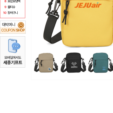
8
보온보냉백
9
물티슈
10
장바구니
대박머니
₩
COUPON
SHOP
모바일에서도
세종기프트