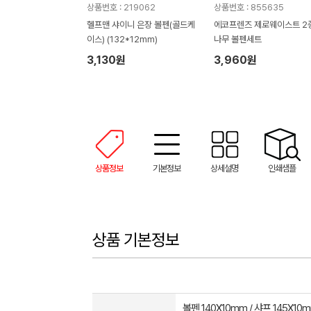
상품번호 : 219062
상품번호 : 855635
헬프맨 샤이니 은장 볼펜(골드케
에코프렌즈 제로웨이스트 2
이스) (132*12mm)
나무 볼펜세트
3,130원
3,960원
상품정보
기본정보
상세설명
인쇄샘플
상품 기본정보
볼펜 140X10mm / 샤프 145X10m