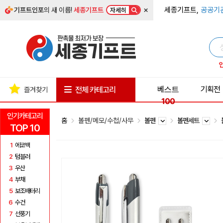
×
세종기프트,
공공기
기프트인포
의 새 이름!
세종기프트
자세히
베스트
기획전
전체 카테고리
즐겨찾기
100
인기카테고리
홈
볼펜/메모/수첩/사무
볼펜
볼펜세트
TOP 10
1
에코백
2
텀블러
3
우산
4
부채
5
보조배터리
6
수건
7
선풍기