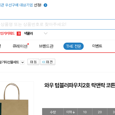
우산
6
관 우선구매 대상기업
선정!
텀블러
7
쿨토시
8
넥쿨러
9
인기키워드
타포린가방
10
선풍기
1
전
큐레이션
브랜드관
이벤트
THE 전문
러/기타선물세트
와우 텀블러파우치2호 락앤락 코
수량
이하
10
20
3