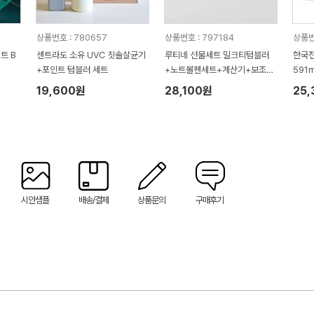
상품번호 : 780657
상품번호 : 797184
상품번
트 B
센트라도 소유 UVC 칫솔살균기
루티네 선물세트 밀크티텀블러
한국전
+포인트 텀블러 세트
+노트볼펜세트+계산기+보조배
591
터리
19,600원
28,100원
25
시안샘플
배송/결제
상품문의
구매후기