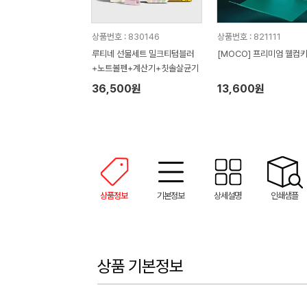
상품번호 : 830146
상품번호 : 821111
루티네 선물세트 밀크티텀블러
[MOCO] 프리미엄 웰컴키
+노트볼펜+계산기+칫솔살균기
36,500원
13,600원
상품정보
기본정보
상세설명
인쇄샘플
상품 기본정보