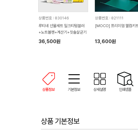
상품번호 : 830146
상품번호 : 821111
루티네 선물세트 밀크티텀블러
[MOCO] 프리미엄 웰컴키트
+노트볼펜+계산기+칫솔살균기
36,500원
13,600원
상품정보
기본정보
상세설명
인쇄샘플
상품 기본정보