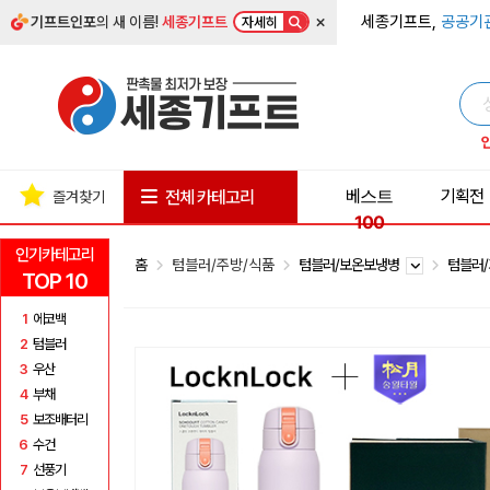
×
세종기프트,
공공기
기프트인포
의 새 이름!
세종기프트
자세히
베스트
기획전
전체 카테고리
즐겨찾기
100
인기카테고리
홈
텀블러/주방/식품
텀블러/보온보냉병
텀블러
TOP 10
1
에코백
2
텀블러
3
우산
4
부채
5
보조배터리
6
수건
7
선풍기