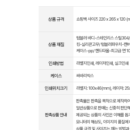
상품 규격
쇼핑백 사이즈 220 x 265 x 120 (
텀블러 바디-스테인리스 스틸304/ 
상품 재질
킹-실리콘고무/ 텀블러파우치-캔버
케이스-pp/ 핸드타올-최고급 면 1
인쇄방법
라벨지인쇄, 레이저인쇄, 실크인쇄
케이스
싸바리박스
인쇄위치크기
라벨지: 100x46(mm), 레이저: 25
판촉물은 판촉을 목적으로 제작하여
일반상품으로 판매는 신중히 판단해
판촉상품 안내
제공되는 상품의 사진은 이해를 
모니터의 해상도, 이미지의 품질에 
상품 규격 및 사이즈는 재는 방법과