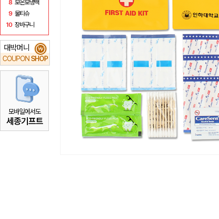
8
보온보냉백
9
물티슈
10
장바구니
대박머니
₩
COUPON
SHOP
모바일에서도
세종기프트