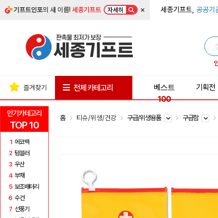
×
세종기프트,
공공기
기프트인포
의 새 이름!
세종기프트
자세히
베스트
기획전
전체 카테고리
즐겨찾기
100
인기카테고리
홈
티슈/위생/건강
구급/위생용품
구급함
TOP 10
1
에코백
2
텀블러
3
우산
4
부채
5
보조배터리
6
수건
7
선풍기