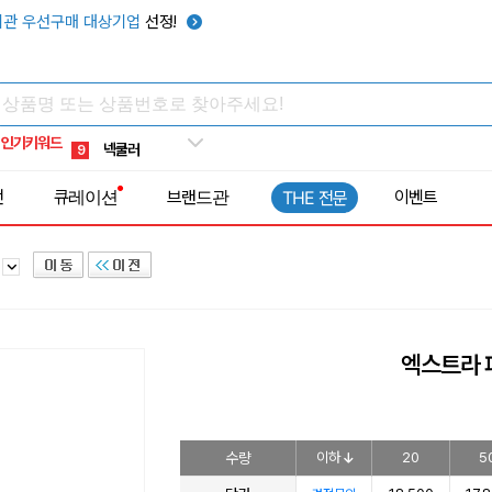
키캡
5
관 우선구매 대상기업
선정!
우산
6
텀블러
7
쿨토시
8
인기키워드
넥쿨러
9
타포린가방
10
전
큐레이션
브랜드관
이벤트
THE 전문
선풍기
1
드
엑스트라 
수량
이하
20
5