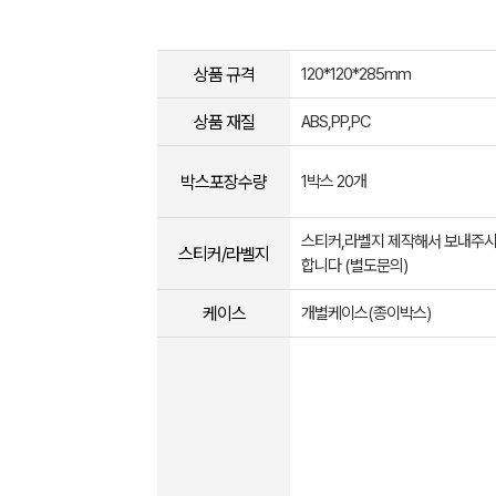
상품 규격
120*120*285mm
상품 재질
ABS,PP,PC
박스포장수량
1박스 20개
스티커,라벨지 제작해서 보내주시
스티커/라벨지
합니다 (별도문의)
케이스
개별케이스(종이박스)