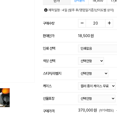
단가
18,500
17,
견적문의
제작일정 : 4일 (발주 후/영업일기준/난이도별 상이)
구매수량
18,500
원
판매단가
인쇄 선택
색상 선택
스티커/라벨지
케이스
선물포장
370,000
원
(부가세별도)
구매가격