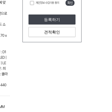
에 맞
개인정보 수집이용 동의
확인
무선으로
등록하기
드 소
견적확인
70 x
: D1
ED |
| LE
 : 최
 : 쿨라
 440
 MM