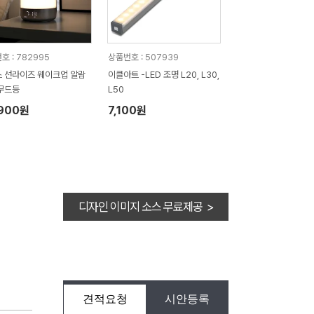
호 : 782995
상품번호 : 507939
 선라이즈 웨이크업 알람
이클아트 -LED 조명 L20, L30,
무드등
L50
,900원
7,100원
디자인 이미지 소스 무료제공 >
견적요청
시안등록