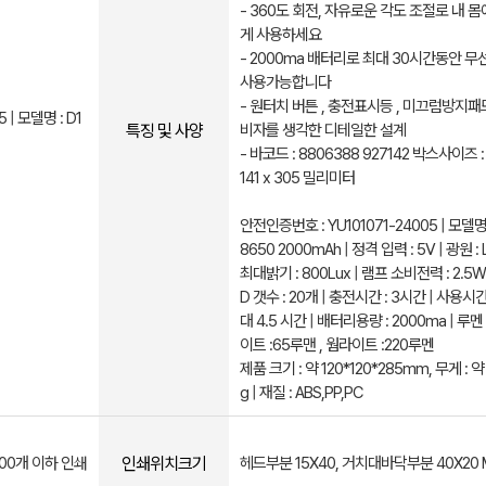
- 360도 회전, 자유로운 각도 조절로 내 몸
게 사용하세요
- 2000ma 배터리로 최대 30시간동안 
사용가능합니다
- 원터치 버튼 , 충전표시등 , 미끄럼방지패
 | 모델명 : D1
특징 및 사양
비자를 생각한 디테일한 설계
- 바코드 : 8806388 927142 박스사이즈 : 
141 x 305 밀리미터
안전인증번호 : YU101071-24005 | 모델명 
8650 2000mAh | 정격 입력 : 5V | 광원 : L
최대밝기 : 800Lux | 램프 소비전력 : 2.5W 
D 갯수 : 20개 | 충전시간 : 3시간 | 사용시간
대 4.5 시간 | 배터리용량 : 2000ma | 루멘
이트 :65루맨 , 웜라이트 :220루멘
제품 크기 : 약 120*120*285mm, 무게 : 약
g | 재질 : ABS,PP,PC
인쇄위치크기
100개 이하 인쇄
헤드부분 15X40, 거치대바닥부분 40X20