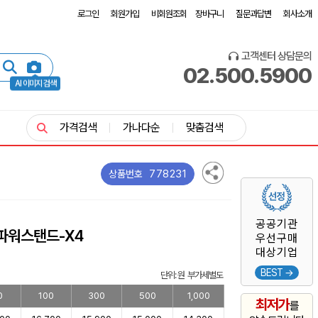
로그인
회원가입
비회원조회
장바구니
질문과답변
회사소개
고객센터 상담문의
02.500.5900
AI 이미지 검색
가격검색
가나다순
맞춤검색
778231
상품번호
공공기관
파워스탠드-X4
우선구매
대상기업
BEST →
단위: 원 부가세별도
0
100
300
500
1,000
최저가
를