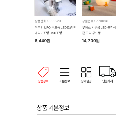
상품번호 : 606528
상품번호 : 778836
우주인 UFO 무드등 LED조명 인
무아스 덕무룩 LED 충전식
테리어조명 USB조명
콘 오리 무드등
6,440원
14,700원
상품정보
기본정보
상세설명
납품사례
상품 기본정보