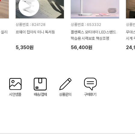
상품번호 : 824128
상품번호 : 653332
상품번
 실리
르웨이 접이식 미니 독서등
플랜룩스 모티아이 LED스탠드
무아스
학습용 시력보호 책상조명
시계 
5,350원
56,400원
24
시안샘플
배송/결제
상품문의
구매후기