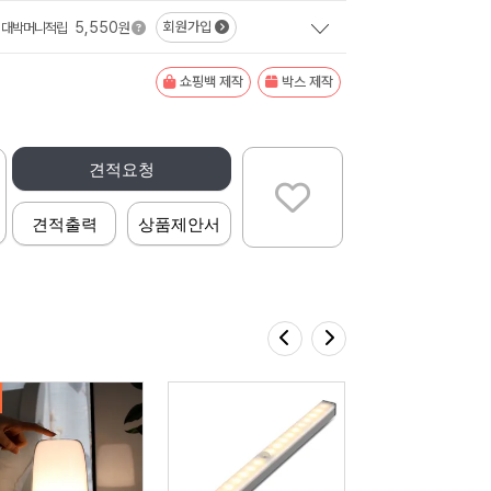
5,550
회원가입
대박머니적립
원
쇼핑백 제작
박스 제작
견적요청
견적출력
상품제안서