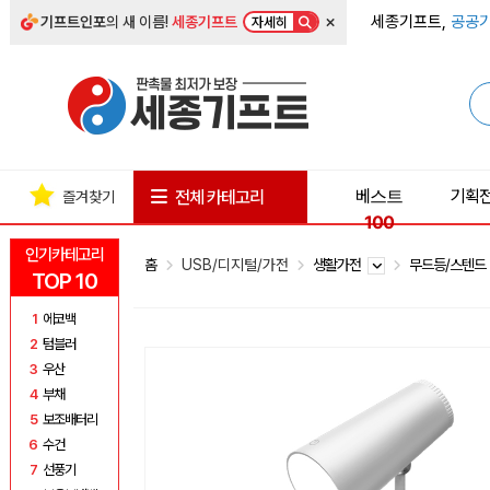
×
세종기프트,
공공기
기프트인포
의 새 이름!
세종기프트
자세히
베스트
기획
전체 카테고리
즐겨찾기
100
인기카테고리
홈
USB/디지털/가전
생활가전
무드등/스텐
TOP 10
1
에코백
2
텀블러
3
우산
4
부채
5
보조배터리
6
수건
7
선풍기