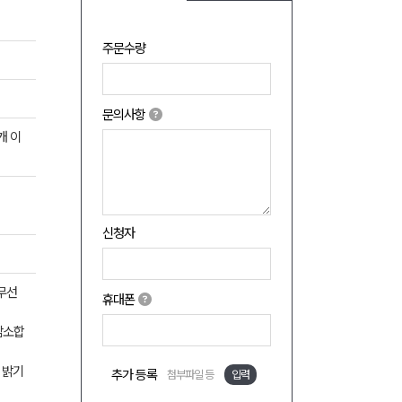
주문수량
문의사항
개 이
신청자
 무선
휴대폰
감소합
 밝기
추가 등록
첨부파일 등
입력