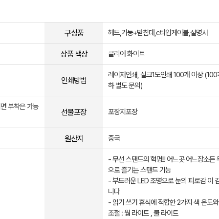
구성품
헤드,기둥+받침대,c타입케이블,설명서
상품 색상
클리어 화이트
레이저인쇄, 실크1도인쇄 100개 이상 (100
인쇄방법
하 별도 문의)
면 부착은 가능
선물포장
포장지포장
원산지
중국
- 무선 스탠드의 혁명!!! 어느곳 어느장소든
으로 즐기는 스탠드 기능
- 부드러운 LED 조명으로 눈의 피로감 이 
니다
- 읽기 쓰기 휴식에 적합한 2가지 색 온도와
조절 : 웜 라이트 , 쿨 라이트