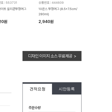
호 : 553731
상품번호 : 444609
화이트 실리콘뚜껑머그
10온스 뚜껑머그 (8.5*7.5cm/
280ml)
20원
2,940원
디자인 이미지 소스 무료제공 >
견적요청
시안등록
주문수량