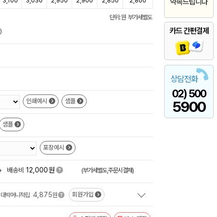
3,100
3,030
2,950
2,900
2,850
2,800
약속드립니다
단위: 원 부가세별도
카드 간편결제
)
상담전화
02) 500
인쇄예시
샘플
5900
샘플
포장예시
원
+
배송비
12,000
(부가세별도,주문시결제)
4,875
회원가입
대박머니적립
원