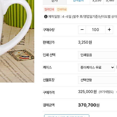
단가
3,250
3,180
견적문의
칼라인쇄
인쇄무료
제작일정 : 4~6일 (발주 후/영업일기준/난이도별 상이
구매수량
3,250
원
판매단가
인쇄 선택
케이스
선물포장
325,000
원
(부가세별도)
구매가격
370,700
결제금액
원