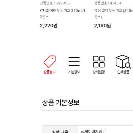
상품번호 : 592855
상품번호 : 414541
르네화이트 뚜껑머그 350ml/1
퓨어 일자 뚜껑머그 (345m
2온스
온스)
2,220원
2,190원
상품정보
기본정보
상세설명
인쇄샘플
상품 기본정보
상품 규격
상세이미지참고