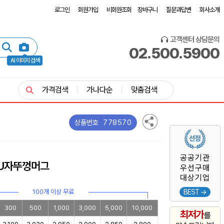
로그인
회원가입
비회원조회
장바구니
질문과답변
회사소개
고객센터 상담문의
02.500.5900
AI 이미지 검색
가격검색
가나다순
맞춤검색
778570
상품번호
공공기관
 U자뚜껑머그
우선구매
대상기업
100개 이상 무료
BEST →
300
500
1,000
3,000
5,000
10,000
최저가
를