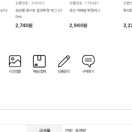
상품번호 : 319403
상품번호 : 776487
상품번
l/12
모던롱 화이트 칼라뚜껑 머그 37
국산 카페본 뚜껑머그
퓨리
0ml
2,740원
2,960원
3,2
시안샘플
배송/결제
상품문의
구매후기
구성품
잔1P , 뚜껑1P