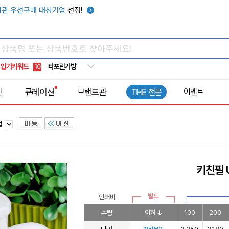
텀블러
7
관 우선구매 대상기업
선정!
쿨토시
8
넥쿨러
9
타포린가방
10
인기키워드
선풍기
1
전
큐레이션
브랜드관
이벤트
THE 전문
컵
키친필
별도
인쇄비
수량
이하
100
200