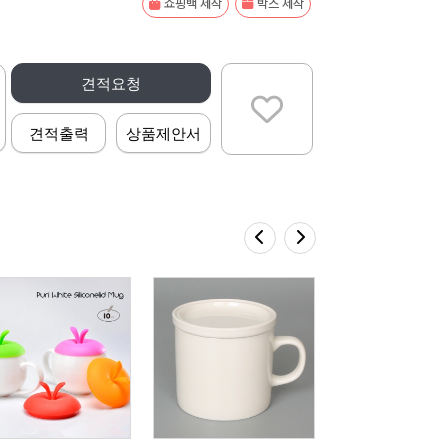
쇼핑백 제작
박스 제작
견적요청
견적출력
상품제안서