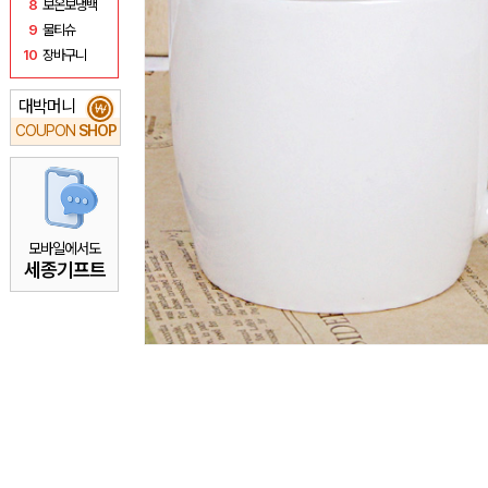
8
보온보냉백
9
물티슈
10
장바구니
대박머니
₩
COUPON
SHOP
모바일에서도
세종기프트