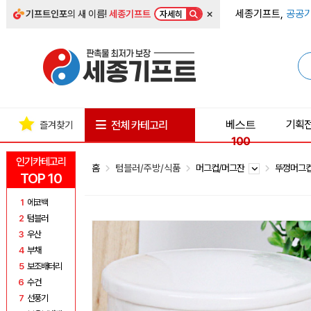
×
세종기프트,
공공기
기프트인포
의 새 이름!
세종기프트
자세히
베스트
기획
전체 카테고리
즐겨찾기
100
인기카테고리
홈
텀블러/주방/식품
머그컵/머그잔
뚜껑머그
TOP 10
1
에코백
2
텀블러
3
우산
4
부채
5
보조배터리
6
수건
7
선풍기