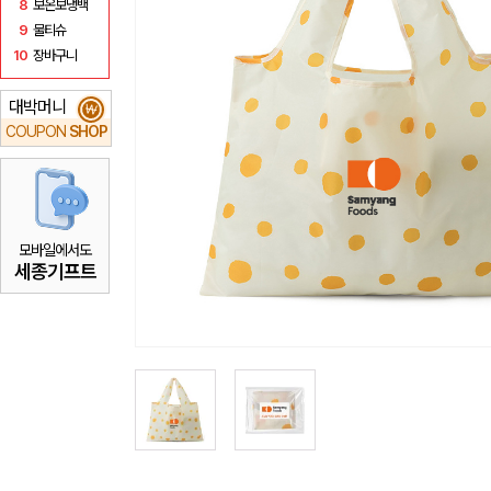
8
보온보냉백
9
물티슈
10
장바구니
대박머니
₩
COUPON
SHOP
모바일에서도
세종기프트