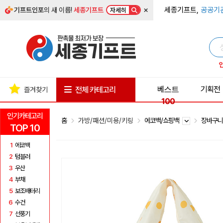
×
세종기프트,
공공기
기프트인포
의 새 이름!
세종기프트
자세히
베스트
기획전
전체 카테고리
즐겨찾기
100
인기카테고리
홈
가방/패션/미용/키링
에코백/쇼핑백
장바구니
TOP 10
1
에코백
2
텀블러
3
우산
4
부채
5
보조배터리
6
수건
7
선풍기