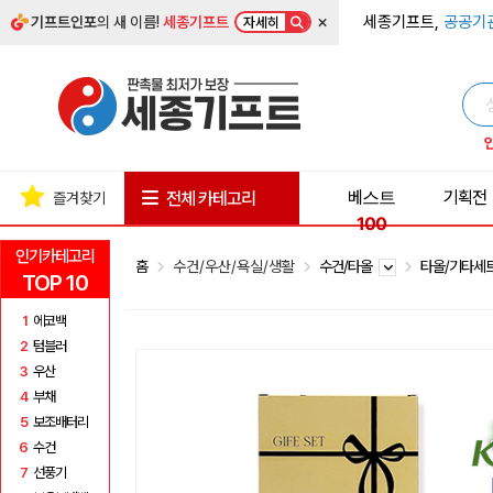
×
세종기프트,
공공기
기프트인포
의 새 이름!
세종기프트
자세히
베스트
기획전
전체 카테고리
즐겨찾기
100
인기카테고리
홈
수건/우산/욕실/생활
수건/타올
타올/기타세
TOP 10
1
에코백
2
텀블러
3
우산
4
부채
5
보조배터리
6
수건
7
선풍기