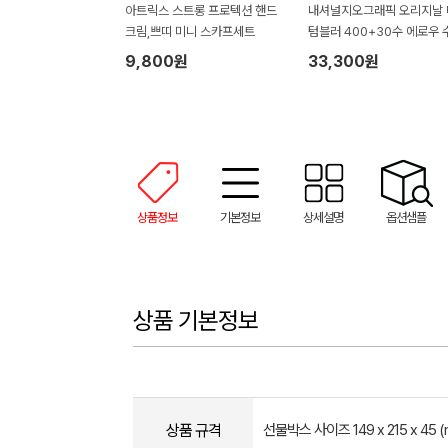
아트릭스 스트롱 프로텍션 핸드
내셔널지오그래픽 오리지날 
크림,쁘띠 미니 스카프세트
텀블러 400+30수 에로우 
타올 텀블러세트 NL08
9,800원
33,300원
상품정보
기본정보
상세설명
옵션샘플
상품 기본정보
상품 규격
선물박스 사이즈 149 x 215 x 45 