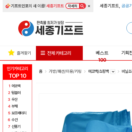
×
세종기프트,
공공기
기프트인포
의 새 이름!
세종기프트
자세히
베스트
기획
전체 카테고리
즐겨찾기
100
인기카테고리
홈
가방/패션/미용/키링
에코백/쇼핑백
비닐
TOP 10
1
에코백
2
텀블러
3
우산
4
부채
5
보조배터리
6
수건
7
선풍기