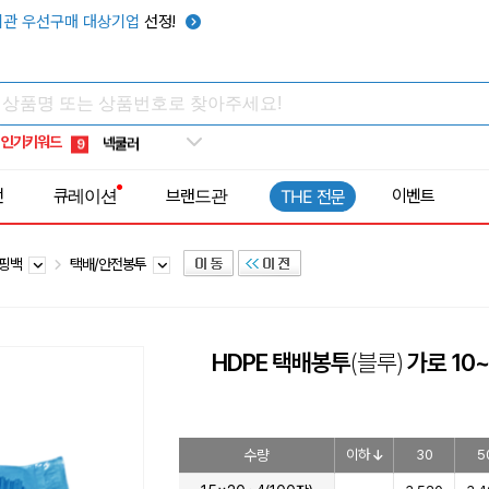
키캡
5
관 우선구매 대상기업
선정!
우산
6
텀블러
7
쿨토시
8
인기키워드
넥쿨러
9
타포린가방
10
전
큐레이션
브랜드관
이벤트
THE 전문
선풍기
1
쇼핑백
택배/안전봉투
HDPE 택배봉투
(블루)
가로 10
수량
이하
30
5