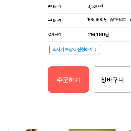
3,520
원
판매단가
105,600
원
(부가세별도)
구매가격
116,160
결제금액
원
최저가 보장제 신청하기
〉
주문하기
장바구니