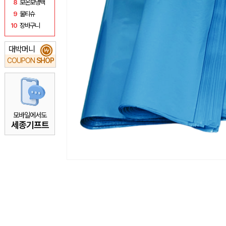
8
보온보냉백
9
물티슈
10
장바구니
대박머니
₩
COUPON
SHOP
모바일에서도
세종기프트