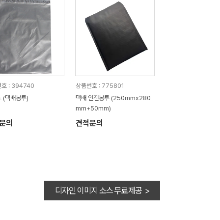
호 : 394740
상품번호 : 775801
 (택배봉투)
택배 안전봉투 (250mmx280
mm+50mm)
문의
견적문의
디자인 이미지 소스 무료제공 >