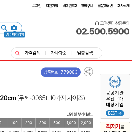
로그인
회원가입
비회원조회
장바구니
질문과답변
회사소개
고객센터 상담문의
02.500.5900
AI 이미지 검색
가격검색
가나다순
맞춤검색
779883
상품번호
공공기관
~20cm
(두께-0.065t, 10가지 사이즈)
우선구매
대상기업
BEST →
단위: 원 부가세별도
0
100
200
300
500
1,000
2,000
최저가
를