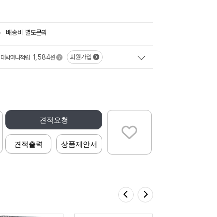
+
배송비
별도문의
1,584
회원가입
대박머니적립
원
견적요청
견적출력
상품제안서