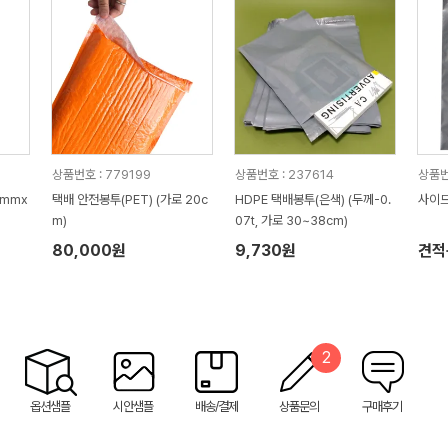
상품번호 : 779199
상품번호 : 237614
상품번
0mmx
택배 안전봉투(PET) (가로 20c
HDPE 택배봉투(은색) (두께-0.
사이드
m)
07t, 가로 30~38cm)
80,000원
9,730원
견적
2
옵션샘플
시안샘플
배송/결제
상품문의
구매후기