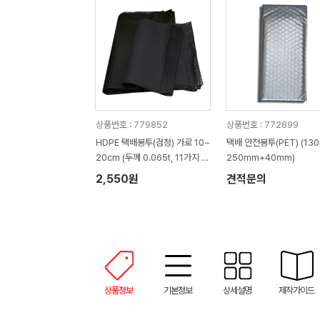
상품번호 : 779852
상품번호 : 772899
HDPE 택배봉투(검정) 가로 10~
택배 안전봉투(PET) (13
20cm (두께 0.065t, 11가지 사
250mm+40mm)
이즈)
2,550원
견적문의
상품정보
기본정보
상세설명
제작가이드