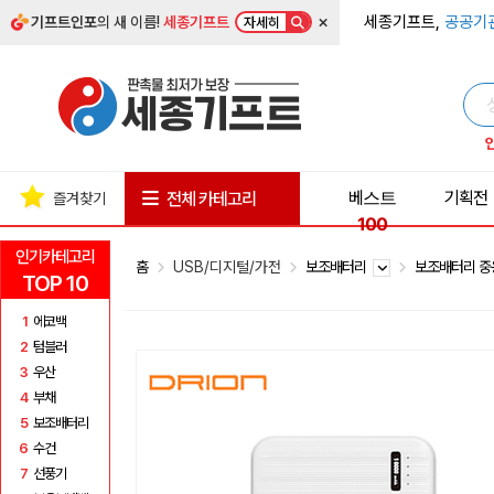
×
세종기프트,
공공기
기프트인포
의 새 이름!
세종기프트
자세히
베스트
기획전
전체 카테고리
즐겨찾기
100
인기카테고리
홈
USB/디지털/가전
보조배터리
보조배터리 중
TOP 10
1
에코백
2
텀블러
3
우산
4
부채
5
보조배터리
6
수건
7
선풍기