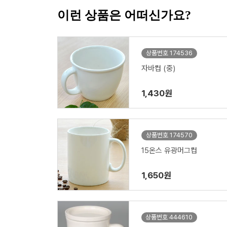
이런 상품은 어떠신가요?
상품번호 174536
자바컵 (중)
1,430원
상품번호 174570
15온스 유광머그컵
1,650원
상품번호 444610