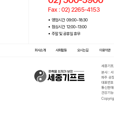
Fax : 02) 2265-4153
영업시간 09:00~18:30
점심시간 12:00~13:00
주말 및 공휴일 휴무
회사소개
사회활동
오시는길
이용약관
세종기프트
본사 : 
파주 공장
대표번호 :
통신판매신
건강기능식
Copyrig