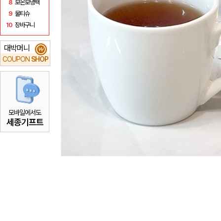
8
보온보냉백
9
물티슈
10
장바구니
대박머니
₩
COUPON
SHOP
모바일에서도
세종기프트