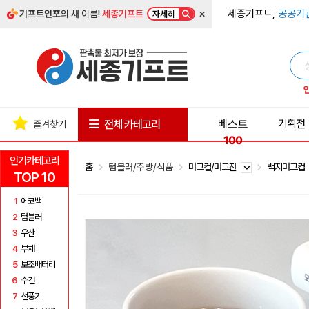
×
세종기프트,
공공기
기프트인포
의 새 이름!
세종기프트
자세히
베스트
기획전
전체 카테고리
즐겨찾기
100
인기카테고리
홈
텀블러/주방/식품
머그컵/머그잔
백지머그컵
TOP 10
1
에코백
2
텀블러
3
우산
4
부채
5
보조배터리
6
수건
7
선풍기