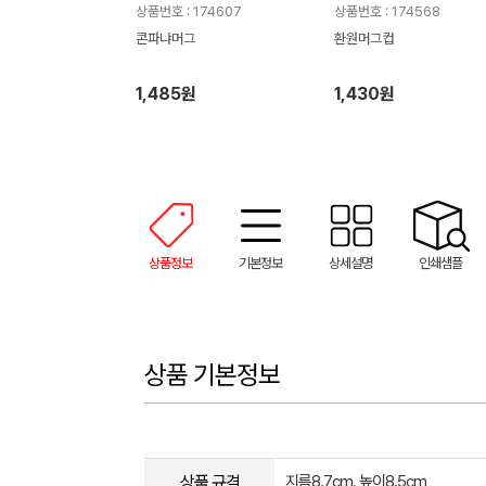
상품번호 : 174607
상품번호 : 174568
콘파냐머그
환원머그컵
1,485원
1,430원
상품정보
기본정보
상세설명
인쇄샘플
상품 기본정보
상품 규격
지름8.7cm. 높이8.5cm