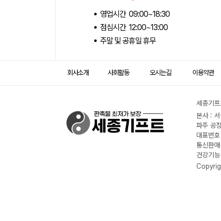
영업시간 09:00~18:30
점심시간 12:00~13:00
주말 및 공휴일 휴무
회사소개
사회활동
오시는길
이용약관
세종기프트
본사 : 
파주 공장
대표번호 :
통신판매신
건강기능식
Copyrig