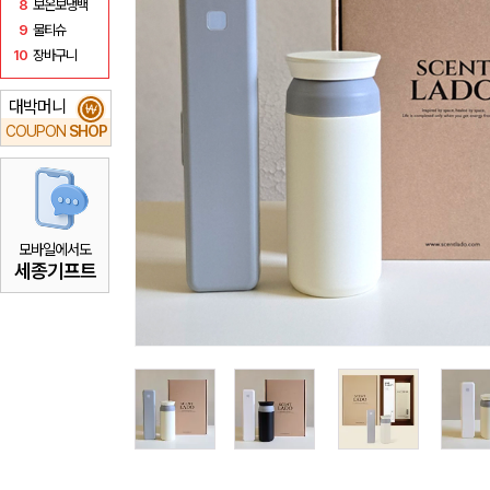
8
보온보냉백
9
물티슈
10
장바구니
대박머니
₩
COUPON
SHOP
모바일에서도
세종기프트