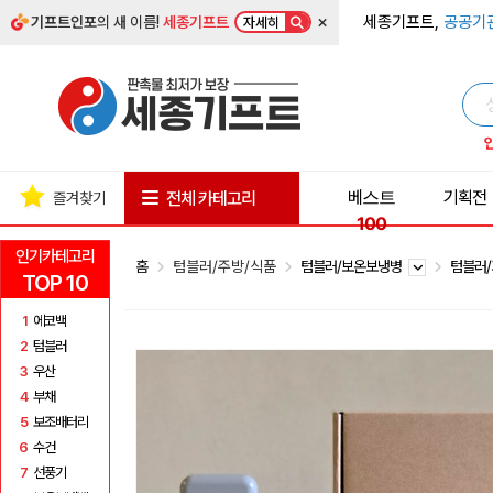
×
세종기프트,
공공기
기프트인포
의 새 이름!
세종기프트
자세히
베스트
기획전
전체 카테고리
즐겨찾기
100
인기카테고리
홈
텀블러/주방/식품
텀블러/보온보냉병
텀블러
TOP 10
1
에코백
2
텀블러
3
우산
4
부채
5
보조배터리
6
수건
7
선풍기