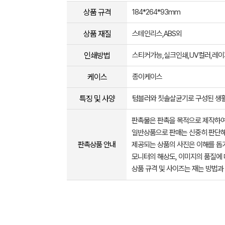
상품 규격
184*264*93mm
상품 재질
스테인리스,ABS외
인쇄방법
스티커가능,실크인쇄,UV컬러,레
케이스
종이케이스
특징 및 사양
텀블러와 칫솔살균기로 구성된 생
판촉물은 판촉을 목적으로 제작하여
일반상품으로 판매는 신중히 판단해
판촉상품 안내
제공되는 상품의 사진은 이해를 
모니터의 해상도, 이미지의 품질에 
상품 규격 및 사이즈는 재는 방법과