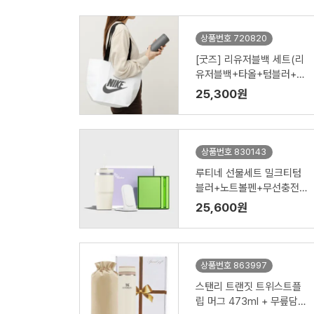
상품번호 720820
[굿즈] 리유저블백 세트(리
유저블백+타올+텀블러+공
기청정기)
25,300원
상품번호 830143
루티네 선물세트 밀크티텀
블러+노트볼펜+무선충전
기
25,600원
상품번호 863997
스탠리 트랜짓 트위스트플
립 머그 473ml + 무릎담요