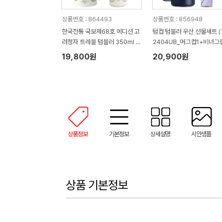
상품번호 : 864493
상품번호 : 856948
한국전통 국보제68호 에디션 고
텀컵 텀블러 우산 선물세트 (
려청자 트레블 텀블러 350ml 도
2404UB_머그컵1+비너그
자기 머그 기프팅
니우산1)
19,800원
20,900원
상품정보
기본정보
상세설명
시안샘플
상품 기본정보