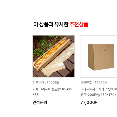
이 상품과 유사한
추천상품
상품번호 : 692755
상품번호 : 780829
카페 크라프트 창봉투110*600
크라프트지 도시락 쇼핑백 中 
*55mm
묶음-200EA)(260x170x
0mm)
견적문의
77,000원