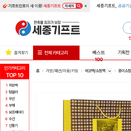
×
세종기프트,
공공기
기프트인포
의 새 이름!
세종기프트
자세히
베스트
기획전
전체 카테고리
즐겨찾기
100
인기카테고리
홈
가방/패션/미용/키링
에코백/쇼핑백
종이쇼
TOP 10
1
에코백
2
텀블러
3
우산
4
부채
5
보조배터리
6
수건
7
선풍기