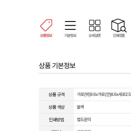
상품정보
기본정보
상세설명
인쇄샘플
상품 기본정보
상품 규격
가로(밖)9.6x가로(안)8.6x세로2
상품 색상
블랙
인쇄방법
별도문의