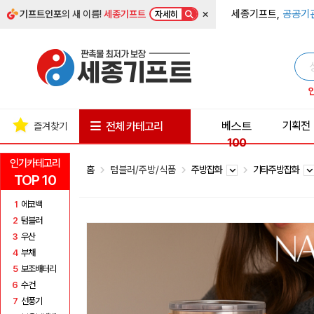
×
세종기프트,
공공기
기프트인포
의 새 이름!
세종기프트
자세히
베스트
기획전
전체 카테고리
즐겨찾기
100
인기카테고리
홈
텀블러/주방/식품
주방잡화
기타주방잡화
TOP 10
1
에코백
2
텀블러
3
우산
4
부채
5
보조배터리
6
수건
7
선풍기