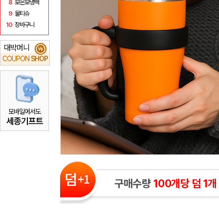
8
보온보냉백
9
물티슈
10
장바구니
대박머니
₩
COUPON
SHOP
모바일에서도
세종기프트
구매수량
100개당 덤 1개