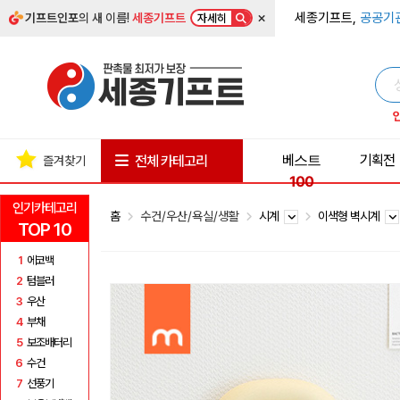
×
세종기프트,
공공기
기프트인포
의 새 이름!
세종기프트
자세히
베스트
기획전
전체 카테고리
즐겨찾기
100
인기카테고리
홈
수건/우산/욕실/생활
시계
이색형 벽시계
TOP 10
1
에코백
2
텀블러
3
우산
4
부채
5
보조배터리
6
수건
7
선풍기