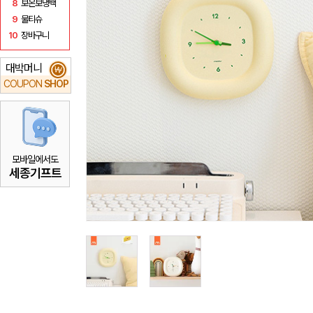
8
보온보냉백
9
물티슈
10
장바구니
대박머니
₩
COUPON
SHOP
모바일에서도
세종기프트