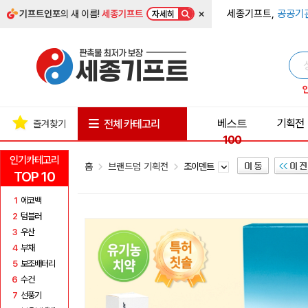
×
세종기프트,
공공기
기프트인포
의 새 이름!
세종기프트
자세히
베스트
기획전
전체 카테고리
즐겨찾기
100
인기카테고리
홈
브랜드덤 기획전
조이덴트
TOP 10
1
에코백
2
텀블러
3
우산
4
부채
5
보조배터리
6
수건
7
선풍기