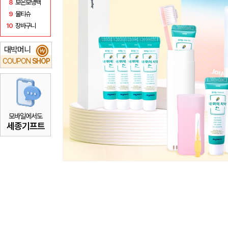
8
보온보냉백
9
물티슈
10
장바구니
대박머니
₩
COUPON
SHOP
모바일에서도
세종기프트