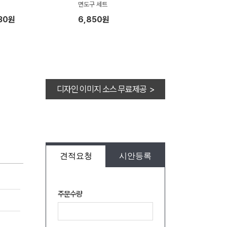
면도구 세트
30원
6,850원
디자인 이미지 소스 무료제공 >
견적요청
시안등록
주문수량