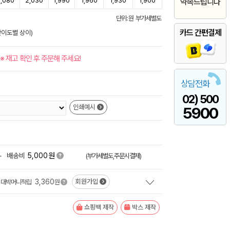
,080
2,030
1,990
1,960
1,930
1,900
약속드립니다
단위: 원 부가세별도
카드 간편결제
난이도별 상이)
※ 재고 확인 후 주문해 주세요!
상담전화
02) 500
인쇄예시
5900
원
+
배송비
5,000
(부가세별도,주문시결제)
3,360
회원가입
대박머니적립
원
쇼핑백 제작
박스 제작