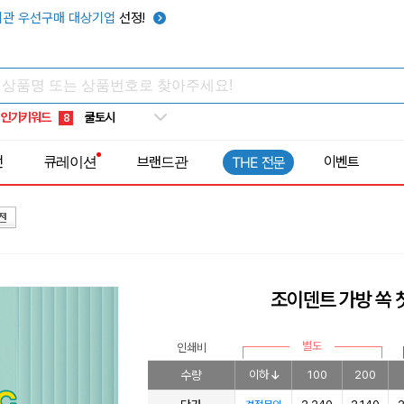
키캡
5
관 우선구매 대상기업
선정!
우산
6
텀블러
7
쿨토시
8
인기키워드
넥쿨러
9
타포린가방
10
전
큐레이션
브랜드관
이벤트
THE 전문
선풍기
1
조이덴트 가방 쏙 
별도
인쇄비
수량
이하
100
200