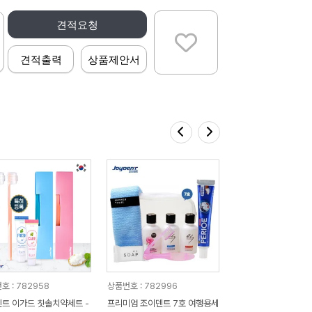
견적요청
견적출력
상품제안서
호 : 782958
상품번호 : 782996
트 이가드 칫솔치약세트 -
프리미엄 조이덴트 7호 여행용세