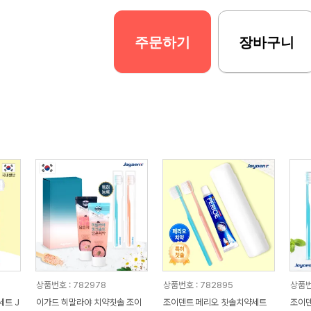
주문하기
장바구니
상품번호 : 782978
상품번호 : 782895
상품번
트 J
이가드 히말라야 치약칫솔 조이
조이덴트 페리오 칫솔치약세트
조이덴