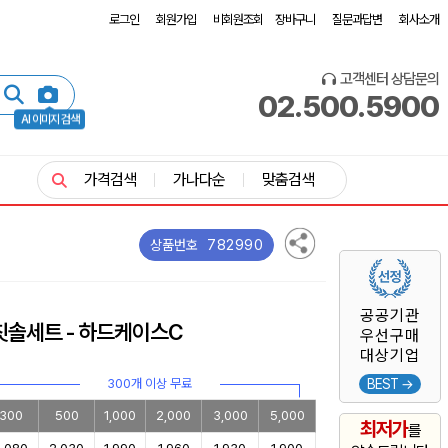
로그인
회원가입
비회원조회
장바구니
질문과답변
회사소개
고객센터 상담문의
02.500.5900
AI 이미지 검색
가격검색
가나다순
맞춤검색
782990
상품번호
공공기관
칫솔세트 - 하드케이스C
우선구매
대상기업
300개 이상 무료
BEST →
300
500
1,000
2,000
3,000
5,000
최저가
를