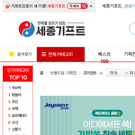
×
세종기프트,
공공기
기프트인포
의 새 이름!
세종기프트
자세히
베스트
기획
전체 카테고리
즐겨찾기
100
인기카테고리
홈
브랜드덤 기획전
조이덴트
TOP 10
1
에코백
2
텀블러
3
우산
4
부채
5
보조배터리
6
수건
7
선풍기