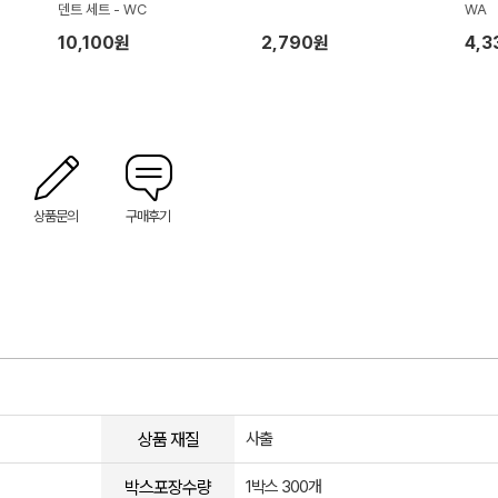
덴트 세트 - WC
WA
10,100원
2,790원
4,3
상품문의
구매후기
상품 재질
사출
박스포장수량
1박스 300개