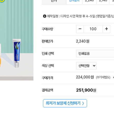
단가
2,240
2,140
2
견적문의
제작일정 : 디자인 시안 확정 후 4~5일 (영업일기준/
구매수량
2,240
원
판매단가
인쇄 선택
색상 선택
224,000
원
(부가세별도)
구매가격
251,900
결제금액
원
최저가 보장제 신청하기
〉