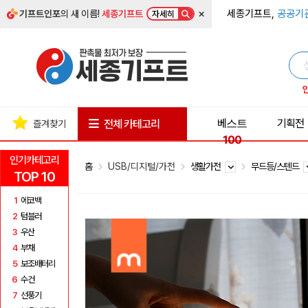
×
세종기프트,
공공기
기프트인포
의 새 이름!
세종기프트
자세히
베스트
기획전
전체 카테고리
즐겨찾기
100
인기카테고리
홈
USB/디지털/가전
생활가전
무드등/스텐드
TOP 10
1
에코백
2
텀블러
3
우산
4
부채
5
보조배터리
6
수건
7
선풍기