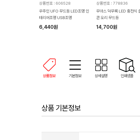
상품번호 : 606528
상품번호 : 778836
우주인 UFO 무드등 LED조명 인
무아스 덕무룩 LED 충전식 
테리어조명 USB조명
콘 오리 무드등
6,440원
14,700원
상품정보
기본정보
상세설명
인쇄샘플
상품 기본정보