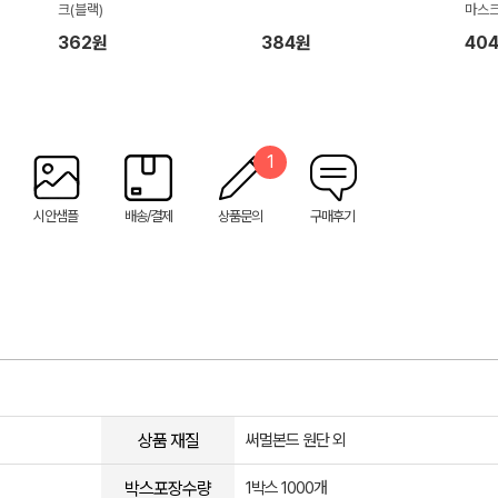
크(블랙)
마스크
인쇄)
362원
384원
40
1
시안샘플
배송/결제
상품문의
구매후기
상품 재질
써멀본드 원단 외
박스포장수량
1박스 1000개