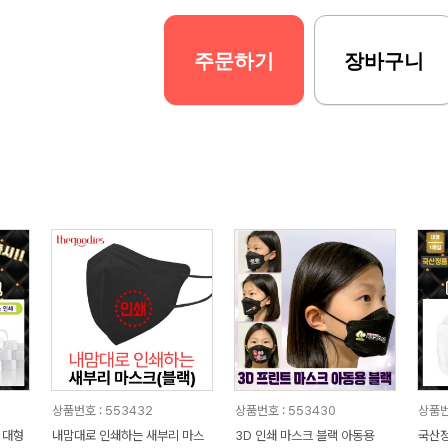
주문하기
장바구니
상품번호 : 553432
상품번호 : 553430
상품번
 대형
내맘대로 인쇄하는 새부리 마스
3D 인쇄 마스크 블랙 아동용
국산정