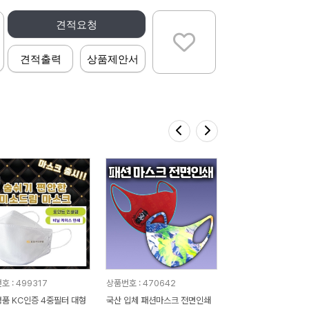
견적요청
견적출력
상품제안서
호 : 499317
상품번호 : 470642
품 KC인증 4중필터 대형
국산 입체 패션마스크 전면인쇄