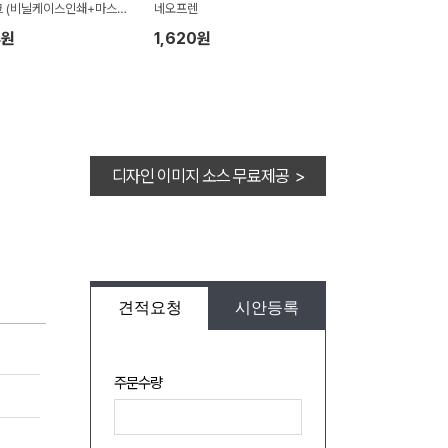
 (비닐케이스인쇄+마스크
네오프렌
4원
1,620원
디자인 이미지 소스 무료제공 >
견적요청
시안등록
주문수량