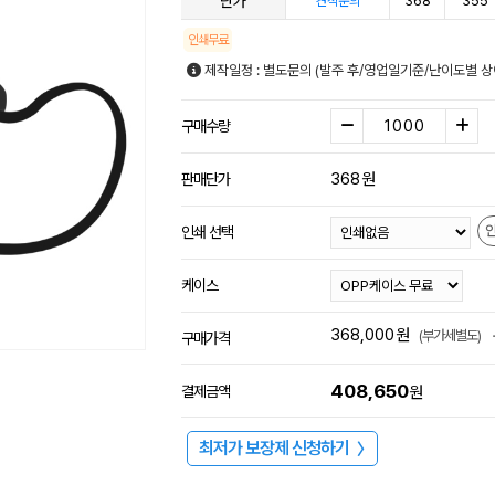
단가
368
355
견적문의
인쇄무료
제작일정 : 별도문의 (발주 후/영업일기준/난이도별 상
구매수량
368
원
판매단가
인쇄 선택
케이스
368,000
원
(부가세별도)
구매가격
408,650
결제금액
원
최저가 보장제 신청하기
〉