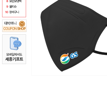
8
보온보냉백
9
물티슈
10
장바구니
대박머니
₩
COUPON
SHOP
모바일에서도
세종기프트