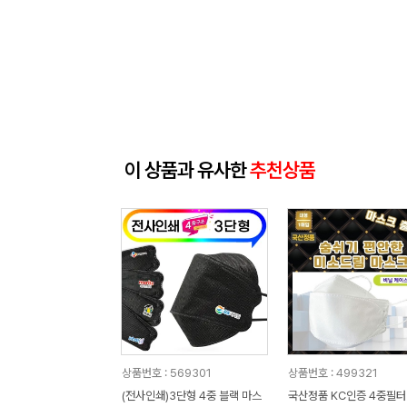
이 상품과 유사한
추천상품
상품번호 : 569301
상품번호 : 499321
(전사인쇄)3단형 4중 블랙 마스
국산정품 KC인증 4중필터