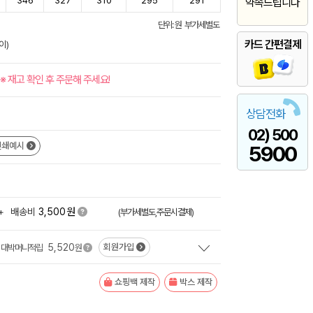
346
327
310
295
291
약속드립니다
단위: 원 부가세별도
카드 간편결제
이)
※ 재고 확인 후 주문해 주세요!
상담전화
02) 500
인쇄예시
5900
원
+
배송비
3,500
(부가세별도,주문시결제)
5,520
회원가입
대박머니적립
원
쇼핑백 제작
박스 제작