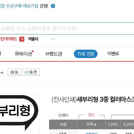
키캡
5
관 우선구매 대상기업
선정!
우산
6
텀블러
7
쿨토시
8
인기키워드
넥쿨러
9
타포린가방
10
전
큐레이션
브랜드관
이벤트
THE 전문
선풍기
1
(전사인쇄)
새부리형 3중 컬러마스
별도
인쇄비
수량
이하
1,000
2,000