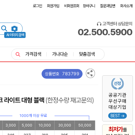
로그인
회원가입
비회원조회
장바구니
질문과답변
회사소개
고객센터 상담문의
02.500.5900
AI 이미지 검색
가격검색
가나다순
맞춤검색
783799
상품번호
공공기관
크 라이트 대형 블랙
(한정수량 재고문의)
우선구매
대상기업
1000개 이상 무료
BEST →
3,000
5,000
10,000
30,000
50,000
최저가
를