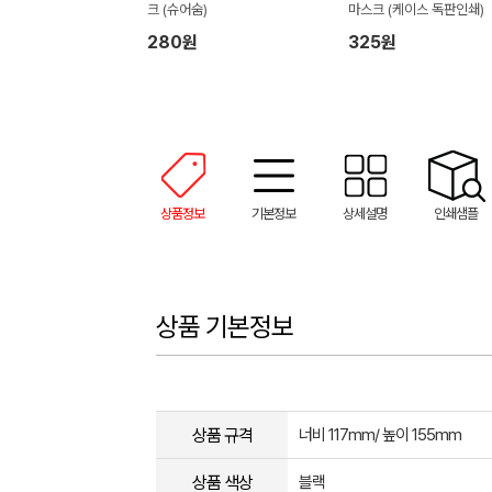
크 (슈어숨)
마스크 (케이스 독판인쇄)
280원
325원
상품정보
기본정보
상세설명
인쇄샘플
상품 기본정보
상품 규격
너비 117mm/ 높이 155mm
상품 색상
블랙