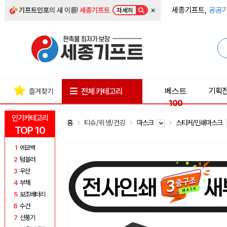
×
세종기프트,
공공기
기프트인포
의 새 이름!
세종기프트
자세히
베스트
기획
전체 카테고리
즐겨찾기
100
인기카테고리
홈
티슈/위생/건강
마스크
스티커/인쇄마스크
TOP 10
1
에코백
2
텀블러
3
우산
4
부채
5
보조배터리
6
수건
7
선풍기