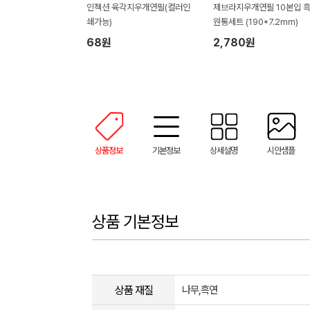
인젝션 육각지우개연필(컬러인
제브라지우개연필 10본입 
쇄가능)
원통세트 (190*7.2mm)
68원
2,780원
상품정보
기본정보
상세설명
시안샘플
상품 기본정보
상품 재질
나무,흑연