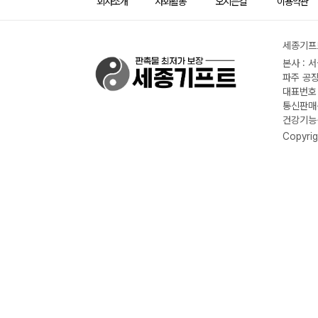
회사소개
사회활동
오시는길
이용약관
세종기프트
본사 : 
파주 공장
대표번호 :
통신판매신
건강기능식
Copyrig