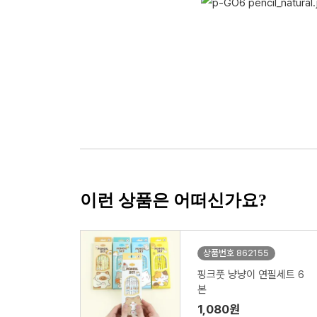
이런 상품은 어떠신가요?
상품번호 862155
핑크풋 냥냥이 연필세트 6
본
1,080원