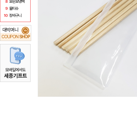
8
보온보냉백
9
물티슈
10
장바구니
대박머니
₩
COUPON
SHOP
모바일에서도
세종기프트