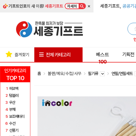
×
세종기프트,
공공기
기프트인포
의 새 이름!
세종기프트
자세히
베스트
기획전
전체 카테고리
즐겨찾기
100
인기카테고리
홈
볼펜/메모/수첩/사무
필기류
연필/연필세트
TOP 10
1
에코백
2
텀블러
3
우산
4
부채
5
보조배터리
6
수건
7
선풍기