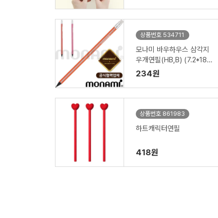
상품번호 534711
모나미 바우하우스 삼각지
우개연필(HB,B) (7.2*188
mm) (모나미공식협력업
234원
체)
상품번호 861983
하트캐릭터연필
418원