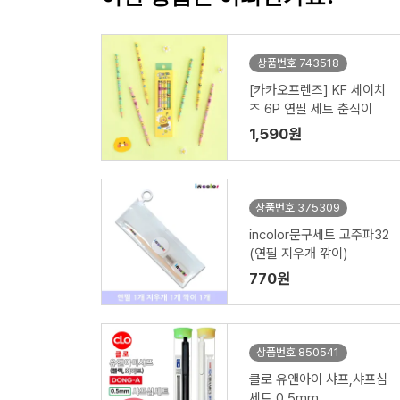
상품번호 743518
[카카오프렌즈] KF 세이치
즈 6P 연필 세트 춘식이
1,590원
상품번호 375309
incolor문구세트 고주파32
(연필 지우개 깎이)
770원
상품번호 850541
클로 유앤아이 샤프,샤프심
세트 0.5mm