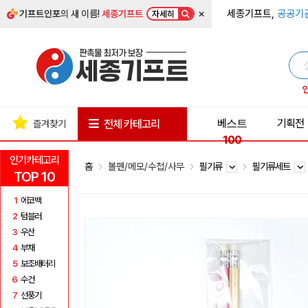
×
세종기프트,
공공기
기프트인포
의 새 이름!
세종기프트
자세히
베스트
기획전
전체 카테고리
즐겨찾기
100
인기카테고리
홈
볼펜/메모/수첩/사무
필기류
필기류세트
TOP 10
1
에코백
2
텀블러
3
우산
4
부채
5
보조배터리
6
수건
7
선풍기