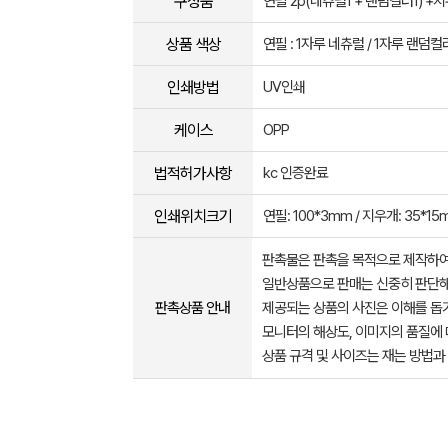
구성품
연필 2p(네츄럴1 + 랜덤컬러1) +지
상품 색상
연필 : 1자루 네츄럴 / 1자루 랜덤컬
인쇄방법
UV인쇄
케이스
OPP
법적허가사항
kc 인증완료
인쇄위치크기
연필: 100*3mm / 지우개: 35*1
판촉물은 판촉을 목적으로 제작하여
일반상품으로 판매는 신중히 판단해
판촉상품 안내
제공되는 상품의 사진은 이해를 
모니터의 해상도, 이미지의 품질에 
상품 규격 및 사이즈는 재는 방법과