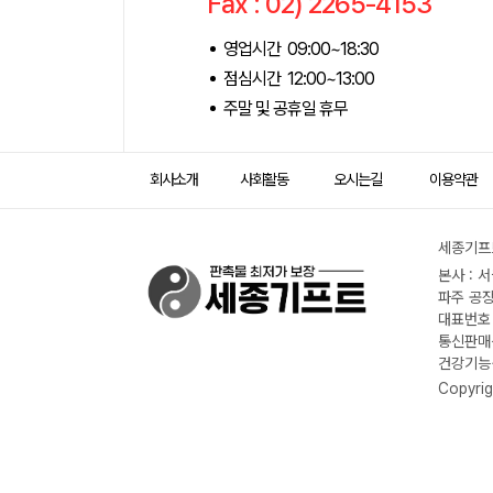
Fax : 02) 2265-4153
영업시간 09:00~18:30
점심시간 12:00~13:00
주말 및 공휴일 휴무
회사소개
사회활동
오시는길
이용약관
세종기프트
본사 : 
파주 공장
대표번호 :
통신판매신
건강기능식
Copyrig