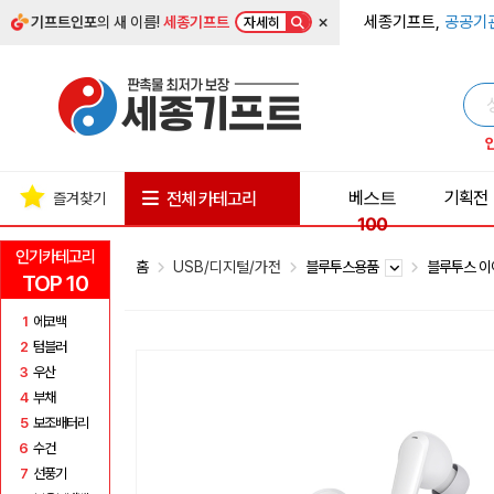
×
세종기프트,
공공기
기프트인포
의 새 이름!
세종기프트
자세히
베스트
기획전
전체 카테고리
즐겨찾기
100
인기카테고리
홈
USB/디지털/가전
블루투스용품
블루투스 
TOP 10
1
에코백
2
텀블러
3
우산
4
부채
5
보조배터리
6
수건
7
선풍기