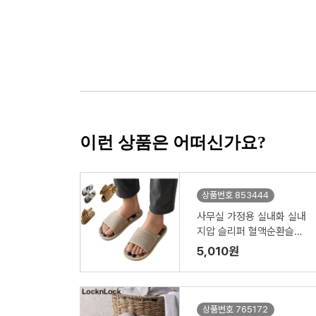
이런 상품은 어떠신가요?
상품번호 853444
사무실 가정용 실내화 실내
지압 슬리퍼 혈액순환슬리
퍼
5,010원
상품번호 765172