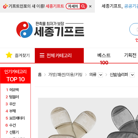
×
세종기프트,
공공기
기프트인포
의 새 이름!
세종기프트
자세히
베스트
기획전
전체 카테고리
즐겨찾기
100
인기카테고리
홈
가방/패션/미용/키링
의류
신발/슬리퍼
TOP 10
1
에코백
2
텀블러
3
우산
4
부채
5
보조배터리
6
수건
7
선풍기