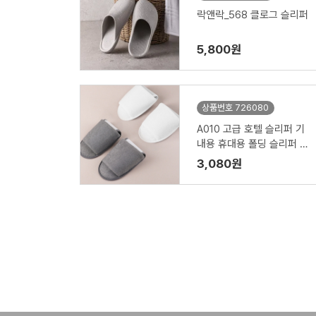
락앤락_568 클로그 슬리퍼
5,800원
상품번호 726080
A010 고급 호텔 슬리퍼 기
내용 휴대용 폴딩 슬리퍼 여
행용
3,080원