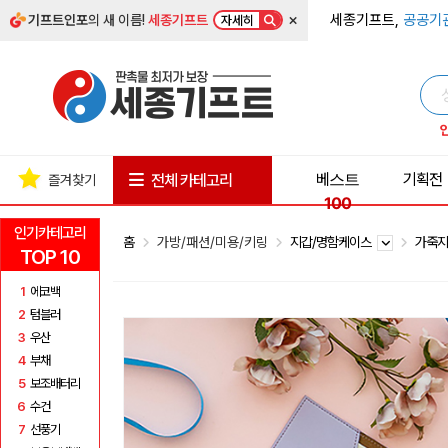
×
세종기프트,
공공기
기프트인포
의 새 이름!
세종기프트
자세히
베스트
기획전
전체 카테고리
즐겨찾기
100
인기카테고리
홈
가방/패션/미용/키링
지갑/명함케이스
가죽
TOP 10
1
에코백
2
텀블러
3
우산
4
부채
5
보조배터리
6
수건
7
선풍기