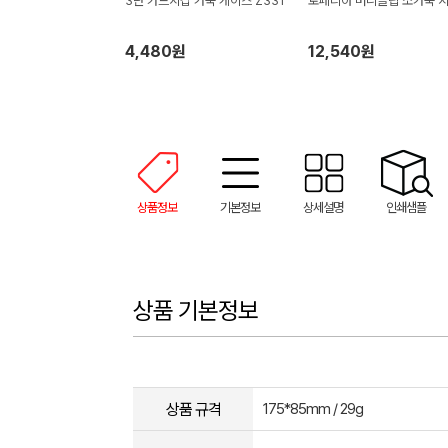
3단 카드지갑 가죽 케이스 Z331
로페리아 머니클립 소가죽 
4,480원
12,540원
상품정보
기본정보
상세설명
인쇄샘플
상품 기본정보
상품 규격
175*85mm / 29g