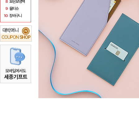
8
보온보냉백
9
물티슈
10
장바구니
대박머니
₩
COUPON
SHOP
모바일에서도
세종기프트