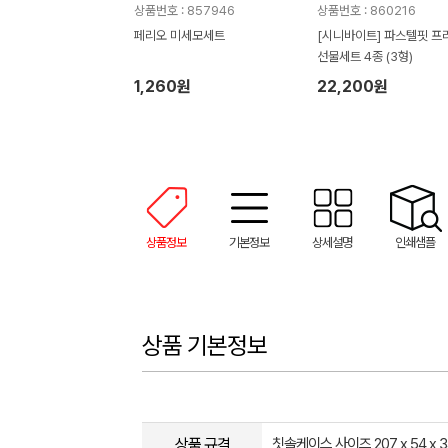
상품번호 : 857946
상품번호 : 860216
페리오 미세모세트
[시니바이트] 파스텔핏 프
선물세트 4종 (3형)
1,260원
22,200원
상품정보
기본정보
상세설명
인쇄샘플
상품 기본정보
상품 규격
칫솔케이스 사이즈 207 x 54 x 3