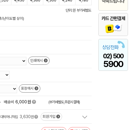
4,520
4,430
4,360
4,300
4,240
4,180
약속드립니다
단위: 원 부가세별도
카드 간편결제
후/난이도별 상이)
상담전화
02) 500
인쇄예시
5900
포장예시
원
+
배송비
6,000
(부가세별도,주문시결제)
3,630
회원가입
대박머니적립
원