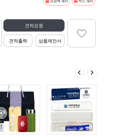
쇼핑백 제작
박스 제작
견적요청
견적출력
상품제안서