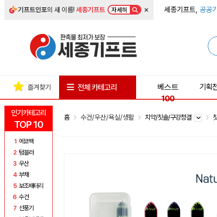
×
세종기프트,
공공기
기프트인포
의 새 이름!
세종기프트
자세히
베스트
기획
전체 카테고리
즐겨찾기
100
인기카테고리
홈
수건/우산/욕실/생활
치약/칫솔/구강청결
TOP 10
1
에코백
2
텀블러
3
우산
4
부채
5
보조배터리
6
수건
7
선풍기