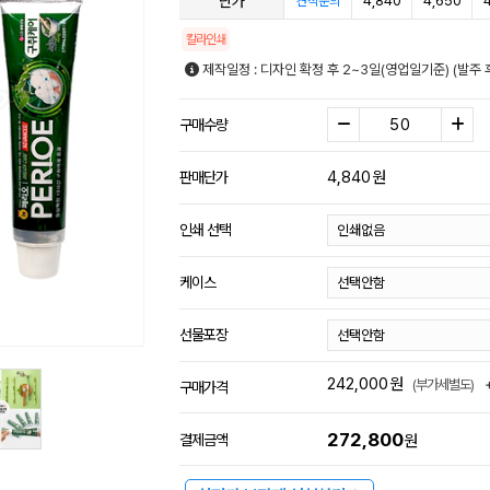
단가
4,840
4,650
견적문의
칼라인쇄
제작일정 : 디자인 확정 후 2~3일(영업일기준) (발주 
구매수량
4,840
원
판매단가
인쇄 선택
케이스
선물포장
242,000
원
(부가세별도)
구매가격
272,800
결제금액
원