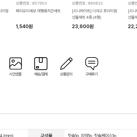
상품번호 : 857953
상품번호 : 860833
상품번
리미엄
페리오미세모 여행용치간세트
[시니바이트] 디아고 프리미엄
[시니
선물세트 4종 (4형)
선물세
1,540원
23,600원
22
시안샘플
배송/결제
상품문의
구매후기
구성품
4 (mm)
칫솔1p, 치약1p, 칫솔케이스1p