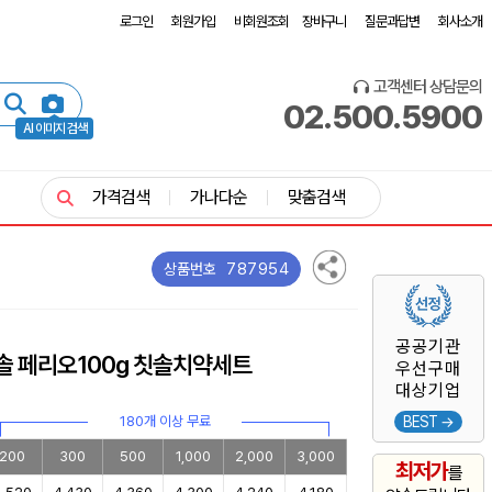
로그인
회원가입
비회원조회
장바구니
질문과답변
회사소개
고객센터 상담문의
02.500.5900
AI 이미지 검색
가격검색
가나다순
맞춤검색
787954
상품번호
공공기관
솔 페리오100g 칫솔치약세트
우선구매
대상기업
180개 이상 무료
BEST →
200
300
500
1,000
2,000
3,000
최저가
를