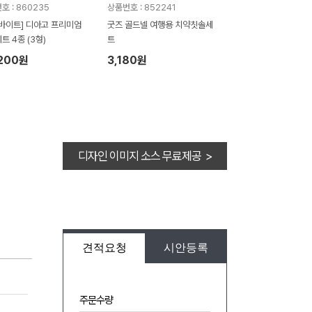
호 : 860235
상품번호 : 852241
바이트] 디아고 프리미엄
굿즈 골드넬 여행용 치약칫솔세
트 4종 (3형)
트
,200원
3,180원
디자인 이미지 소스 무료제공 >
견적요청
시안등록
주문수량