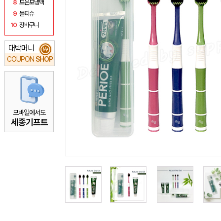
8
보온보냉백
9
물티슈
10
장바구니
대박머니
₩
COUPON
SHOP
모바일에서도
세종기프트