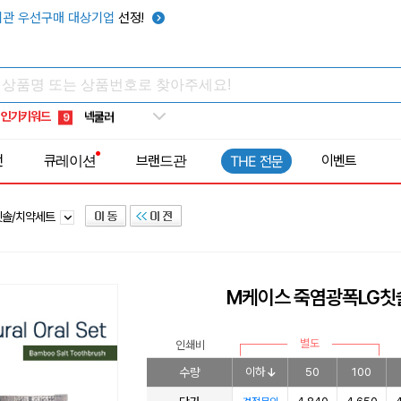
키캡
5
관 우선구매 대상기업
선정!
우산
6
텀블러
7
쿨토시
8
인기키워드
넥쿨러
9
타포린가방
10
전
큐레이션
브랜드관
이벤트
THE 전문
선풍기
1
칫솔/치약세트
M케이스 죽염광폭LG칫
별도
인쇄비
수량
이하
50
100