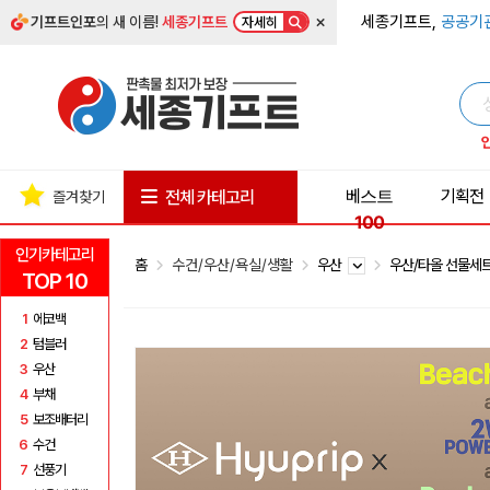
×
세종기프트,
공공기
기프트인포
의 새 이름!
세종기프트
자세히
베스트
기획전
전체 카테고리
즐겨찾기
100
인기카테고리
홈
수건/우산/욕실/생활
우산
우산/타올 선물세
TOP 10
1
에코백
2
텀블러
3
우산
4
부채
5
보조배터리
6
수건
7
선풍기