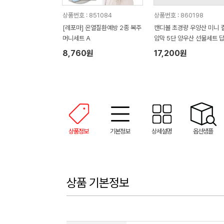
상품번호 : 851084
상품번호 : 860198
[레포마] 온열질환예방 2종 복주
캔디볼 초경량 우양산 미니 
머니세트 A
암막 5단 양우산 선물세트 
품+무한타올세트 푸들이 40
8,760원
17,200원
50g 수건세트
상품정보
기본정보
상세설명
옵션샘플
상품 기본정보