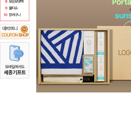
8
보온보냉백
9
물티슈
10
장바구니
대박머니
₩
COUPON
SHOP
모바일에서도
세종기프트