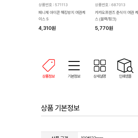
상품번호 : 571113
상품번호 : 687013
페니체 아이콘 해킹방지 여권케
카카오프렌즈 춘식이 여권 
이스 S
스 (블랙/핑크)
4,310원
5,770원
상품정보
기본정보
상세설명
인쇄샘플
상품 기본정보