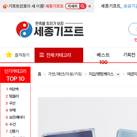
×
세종기프트,
공공기
기프트인포
의 새 이름!
세종기프트
자세히
베스트
기획전
전체 카테고리
즐겨찾기
100
인기카테고리
홈
가방/패션/미용/키링
지갑/명함케이스
여권
TOP 10
1
에코백
2
텀블러
3
우산
4
부채
5
보조배터리
6
수건
7
선풍기