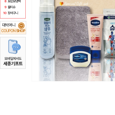
8
보온보냉백
9
물티슈
10
장바구니
대박머니
₩
COUPON
SHOP
모바일에서도
세종기프트