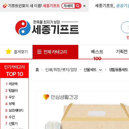
×
세종기프트,
공공기
기프트인포
의 새 이름!
세종기프트
자세히
베스트
기획전
전체 카테고리
즐겨찾기
100
인기카테고리
홈
인쇄/휘장/뱃지/업장
선물세트
생활용품세
TOP 10
1
에코백
2
텀블러
3
우산
4
부채
5
보조배터리
6
수건
7
선풍기