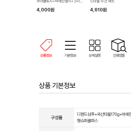
쿠아쿨토시+바세린젤리+크리넥
드타올 수건 세트
스 쿨링물티슈)
4,000원
4,610원
상품정보
기본정보
상세설명
인쇄샘플
상품 기본정보
디펜드샴푸+국산타올170g+바세
구성품
행슈퍼쿨파스