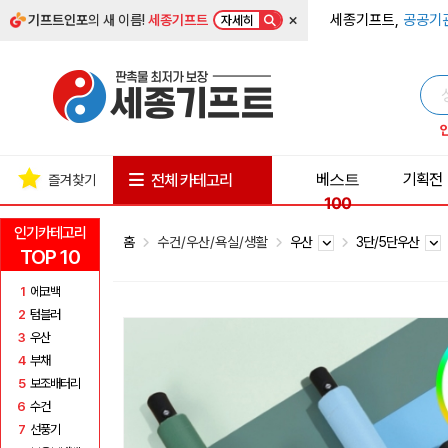
×
세종기프트,
공공기
기프트인포
의 새 이름!
세종기프트
자세히
베스트
기획전
전체 카테고리
즐겨찾기
100
인기카테고리
홈
수건/우산/욕실/생활
우산
3단/5단우산
TOP 10
1
에코백
2
텀블러
3
우산
4
부채
5
보조배터리
6
수건
7
선풍기