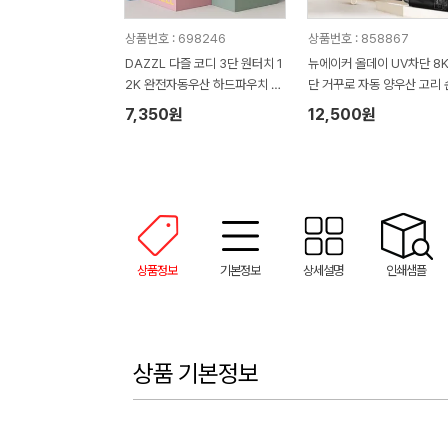
상품번호 : 698246
상품번호 : 858867
DAZZL 다즐 코디 3단 원터치 1
뉴에이커 올데이 UV차단 8K
2K 완전자동우산 하드파우치 포
단 거꾸로 자동 양우산 고리 
함 (풀칼라인쇄)
이
7,350원
12,500원
상품정보
기본정보
상세설명
인쇄샘플
상품 기본정보