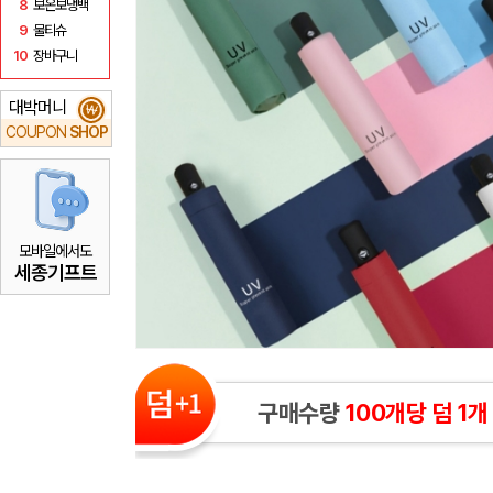
8
보온보냉백
9
물티슈
10
장바구니
대박머니
₩
COUPON
SHOP
모바일에서도
세종기프트
구매수량
100개당 덤 1개