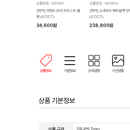
상품번호 : 691651
상품번호 : 691804
[파카] 어번N 코어 트위스트 볼
[파카] 소네트N 매트블랙 
펜 (GT/CT)
(GT/CT)
34,600원
238,800원
상품정보
기본정보
상세설명
시안샘플
상품 기본정보
상품 규격
128.4*9.7mm