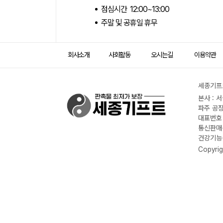
점심시간 12:00~13:00
주말 및 공휴일 휴무
회사소개
사회활동
오시는길
이용약관
세종기프트
본사 : 
파주 공장
대표번호 :
통신판매신
건강기능식
Copyrig