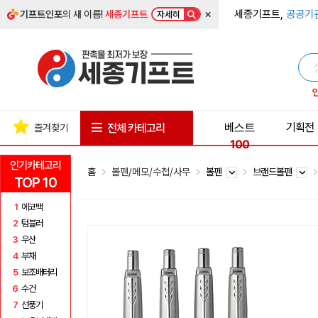
×
세종기프트,
공공기
기프트인포
의 새 이름!
세종기프트
자세히
베스트
기획전
전체 카테고리
즐겨찾기
100
인기카테고리
홈
볼펜/메모/수첩/사무
볼펜
브랜드볼펜
TOP 10
1
에코백
2
텀블러
3
우산
4
부채
5
보조배터리
6
수건
7
선풍기