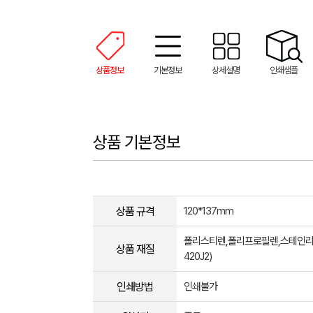
상품정보
기본정보
상세설명
인쇄샘플
상품 기본정보
상품 규격
120*137mm
폴리스티렌,폴리프로필렌,스테인리스강
상품 재질
420J2)
인쇄방법
인쇄불가