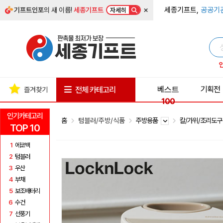
×
세종기프트,
공공기
기프트인포
의 새 이름!
세종기프트
자세히
베스트
기획전
전체 카테고리
즐겨찾기
100
인기카테고리
홈
텀블러/주방/식품
주방용품
칼/가위/조리도
TOP 10
1
에코백
2
텀블러
3
우산
4
부채
5
보조배터리
6
수건
7
선풍기