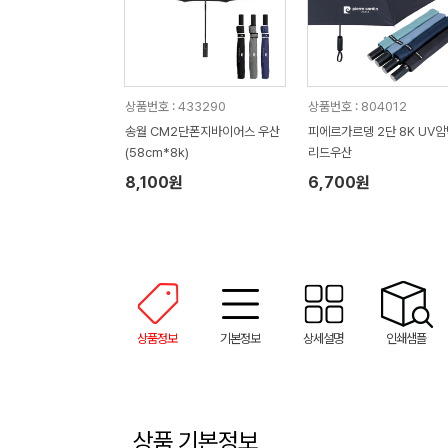
상품번호 : 433290
상품번호 : 804012
송월 CM2단폰지바이어스 우산
피에르가르뎅 2단 8K UV
(58cm*8k)
리드우산
8,100원
6,700원
상품정보
기본정보
상세설명
인쇄샘플
상품 기본정보