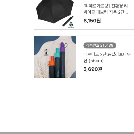
[피에르가르뎅] 친환경 리
싸이클 패브릭 자동 2단우
산
8,150원
상품번호 216188
베르티노 2단uv칼라보다우
산 (55cm)
5,690원