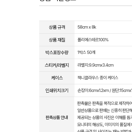
상품 규격
58cm x 8k
상품 재질
폴리에스테르100%
박스포장수량
1박스 50개
스티커/라벨지
라벨지:9.9cmx3.4cm
케이스
잭니클라우스 종이 케이스
인쇄위치크기
손잡이:6cmx1.2xm / 원단:15cmx
판촉물은 판촉을 목적으로 제작하여
일반상품으로 판매는 신중히 판단해
판촉상품 안내
제공되는 상품의 사진은 이해를 
모니터의 해상도, 이미지의 품질에 
상품 규격 및 사이즈는 재는 방법과