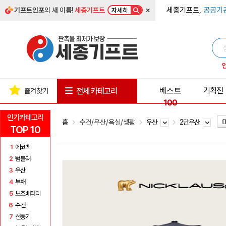
×
세종기프트,
공공기
기프트인포
의 새 이름!
세종기프트
자세히
베스트
기획전
전체 카테고리
즐겨찾기
100
인기카테고리
홈
수건/우산/욕실/생활
우산
2단우산
TOP 10
1
에코백
2
텀블러
3
우산
4
부채
5
보조배터리
6
수건
7
선풍기