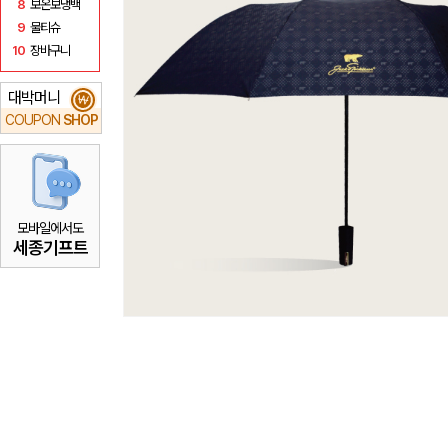
8
보온보냉백
9
물티슈
10
장바구니
대박머니
₩
COUPON
SHOP
모바일에서도
세종기프트