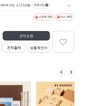
4,125
회원가입
대박머니적립
원
쇼핑백 제작
박스 제작
견적요청
견적출력
상품제안서