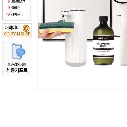
8
보온보냉백
9
물티슈
10
장바구니
대박머니
₩
COUPON
SHOP
모바일에서도
세종기프트