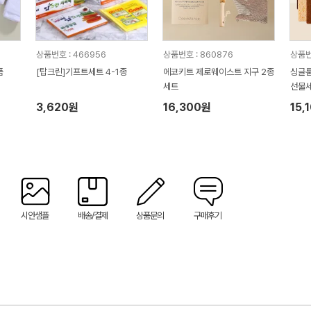
상품번호 : 466956
상품번호 : 860876
상품번
품
[탑크린]기프트세트 4-1종
에코키트 제로웨이스트 지구 2종
싱글룸
세트
선물세
3,620원
16,300원
15,
시안샘플
배송/결제
상품문의
구매후기