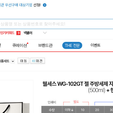
키캡
5
관 우선구매 대상기업
선정!
우산
6
텀블러
7
쿨토시
8
인기키워드
넥쿨러
9
타포린가방
10
전
큐레이션
브랜드관
이벤트
THE 전문
선풍기
1
용품세트
웰세스 WG-102GT 젤 주방세제 자
(500ml)
+ 
별도
인쇄비
수량
이하
10
20
3