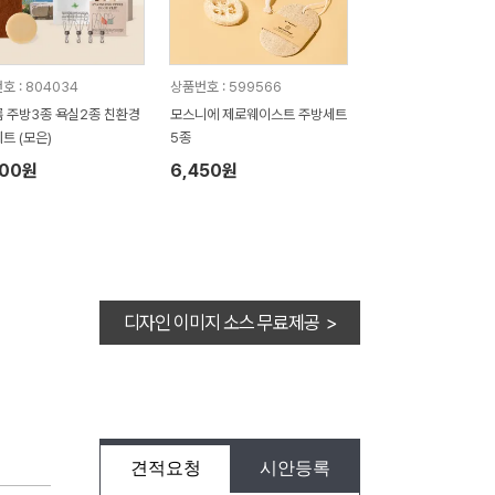
호 : 804034
상품번호 : 599566
 주방3종 욕실2종 친환경
모스니에 제로웨이스트 주방세트
트 (모은)
5종
100원
6,450원
디자인 이미지 소스 무료제공 >
견적요청
시안등록