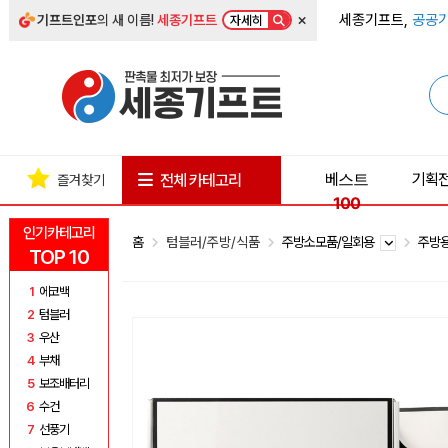
×
세종기프트,
공공기
기프트인포
의 새 이름!
세종기프트
자세히
베스트
기획
전체 카테고리
즐겨찾기
100
인기카테고리
홈
텀블러/주방/식품
주방소모품/일회용
주방
TOP 10
1
에코백
2
텀블러
3
우산
4
부채
5
보조배터리
6
수건
7
선풍기