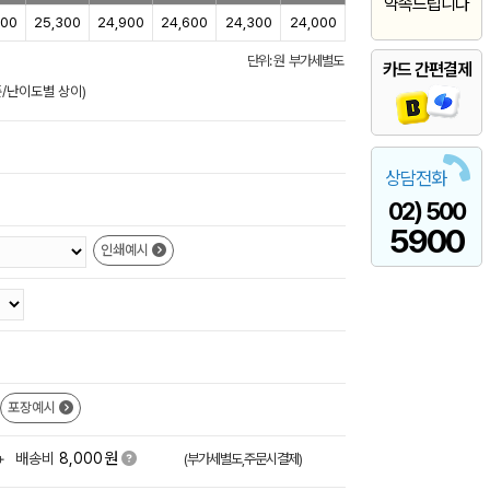
약속드립니다
800
25,300
24,900
24,600
24,300
24,000
단위: 원 부가세별도
카드 간편결제
준/난이도별 상이)
상담전화
02) 500
5900
인쇄예시
포장예시
원
+
배송비
8,000
(부가세별도,주문시결제)