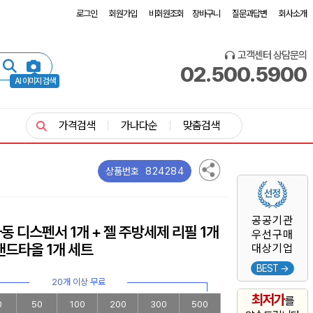
로그인
회원가입
비회원조회
장바구니
질문과답변
회사소개
고객센터 상담문의
02.500.5900
AI 이미지 검색
가격검색
가나다순
맞춤검색
824284
상품번호
공공기관
동 디스펜서 1개 + 젤 주방세제 리필 1개
우선구매
핸드타올 1개 세트
대상기업
BEST →
20개 이상 무료
최저가
를
0
50
100
200
300
500