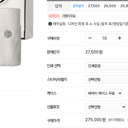
단가
27,500
26,500
25,
견적문의
칼라인쇄
라벨지무료
제작일정 : 디자인 확정 후 4~5일 (발주 후/영업일기
구매수량
27,500
원
판매단가
인쇄 선택
스티커/라벨지
케이스
선물포장
275,000
원
(부가세별도)
구매가격