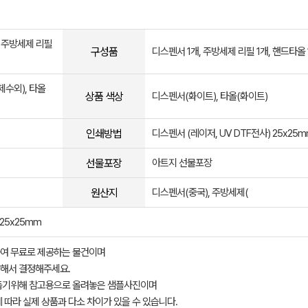
), 주방세제 리필
구성품
디스펜서 1개, 주방세제 리필 1개, 핸드타올 
제수외), 타올
상품 색상
디스펜서(화이트), 타올(화이트)
인쇄방법
디스펜서 (레이저, UV DTF전사) 25x25
선물포장
아트지 선물포장
원산지
디스펜서(중국), 주방세제(
 25x25mm
여 무료로 제공하는 물건이며
해서 결정해주세요.
돕기위해 참고용으로 올려놓은 샘플사진이며
 따라 실제 상품과 다소 차이가 있을 수 있습니다.