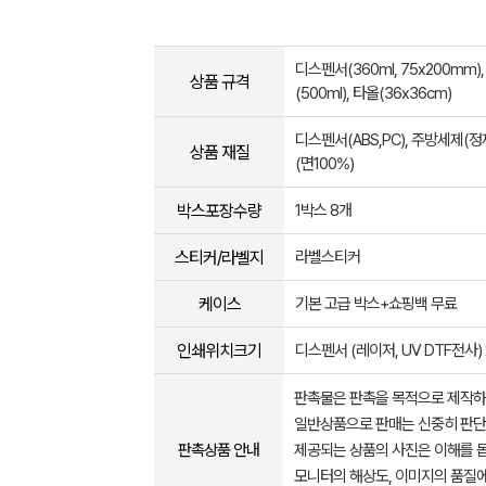
디스펜서(360ml, 75x200mm
상품 규격
(500ml), 타올(36x36cm)
디스펜서(ABS,PC), 주방세제(정
상품 재질
(면100%)
박스포장수량
1박스 8개
스티커/라벨지
라벨스티커
케이스
기본 고급 박스+쇼핑백 무료
인쇄위치크기
디스펜서 (레이저, UV DTF전사)
판촉물은 판촉을 목적으로 제작하
일반상품으로 판매는 신중히 판단
판촉상품 안내
제공되는 상품의 사진은 이해를 
모니터의 해상도, 이미지의 품질에