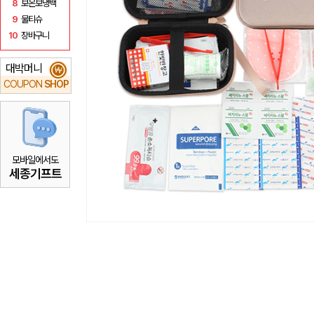
8
보온보냉백
9
물티슈
10
장바구니
대박머니
₩
COUPON
SHOP
모바일에서도
세종기프트