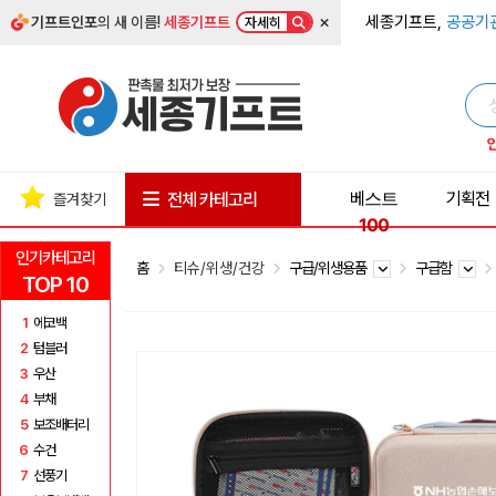
×
세종기프트,
공공기
기프트인포
의 새 이름!
세종기프트
자세히
베스트
기획전
전체 카테고리
즐겨찾기
100
인기카테고리
홈
티슈/위생/건강
구급/위생용품
구급함
TOP 10
1
에코백
2
텀블러
3
우산
4
부채
5
보조배터리
6
수건
7
선풍기