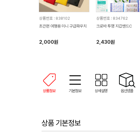
상품번호 : 838102
상품번호 : 834762
초간편 여행용 미니 구급파우치
크로바 투명 지갑밴드C
2,000원
2,430원
상품정보
기본정보
상세설명
옵션샘플
상품 기본정보