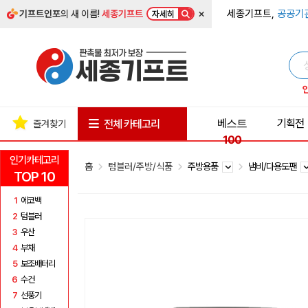
×
세종기프트,
공공기
기프트인포
의 새 이름!
세종기프트
자세히
베스트
기획전
전체 카테고리
즐겨찾기
100
인기카테고리
홈
텀블러/주방/식품
주방용품
냄비/다용도팬
TOP 10
1
에코백
2
텀블러
3
우산
4
부채
5
보조배터리
6
수건
7
선풍기