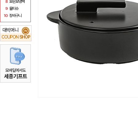
8
보온보냉백
9
물티슈
10
장바구니
대박머니
₩
COUPON
SHOP
모바일에서도
세종기프트