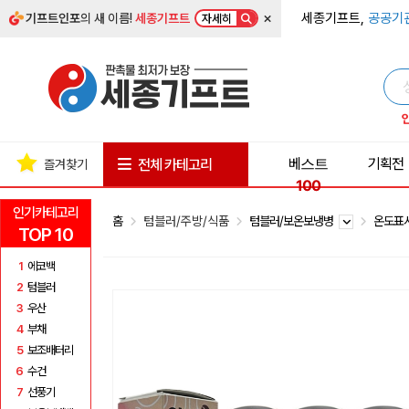
×
세종기프트,
공공기
기프트인포
의 새 이름!
세종기프트
자세히
베스트
기획전
전체 카테고리
즐겨찾기
100
인기카테고리
홈
텀블러/주방/식품
텀블러/보온보냉병
온도표
TOP 10
1
에코백
2
텀블러
3
우산
4
부채
5
보조배터리
6
수건
7
선풍기