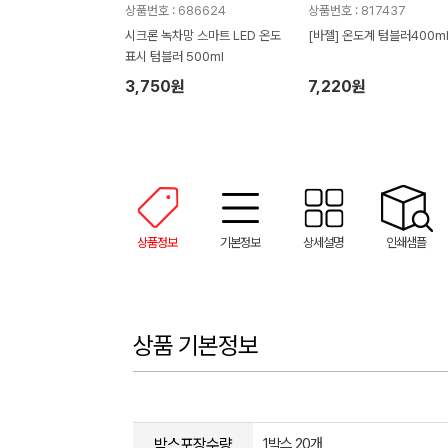
상품번호 : 686624
상품번호 : 817437
시크론 녹차망 스마트 LED 온도
[바젤] 온도계 텀블러400m
표시 텀블러 500ml
3,750원
7,220원
상품정보
기본정보
상세설명
인쇄샘플
상품 기본정보
박스포장수량
1박스 20개