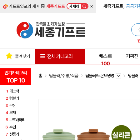
×
세종기프트,
공공기
기프트인포
의 새 이름!
세종기프트
자세히
베스트
기획전
전체 카테고리
즐겨찾기
100
인기카테고리
홈
텀블러/주방/식품
텀블러/보온보냉병
텀블러
TOP 10
1
에코백
2
텀블러
3
우산
4
부채
5
보조배터리
6
수건
7
선풍기