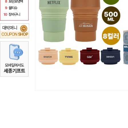
8
보온보냉백
9
물티슈
10
장바구니
대박머니
₩
COUPON
SHOP
모바일에서도
세종기프트