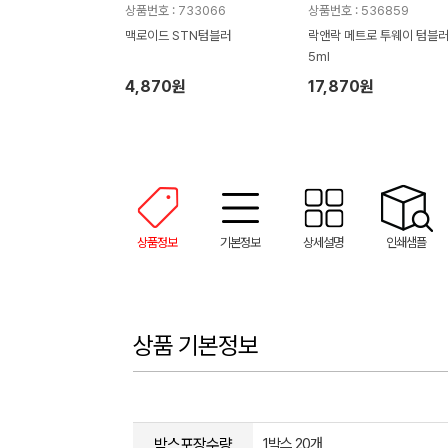
상품번호 : 733066
상품번호 : 536859
맥로이드 STN텀블러
락앤락 메트로 투웨이 텀블러
5ml
4,870원
17,870원
상품정보
기본정보
상세설명
인쇄샘플
상품 기본정보
박스포장수량
1박스 20개