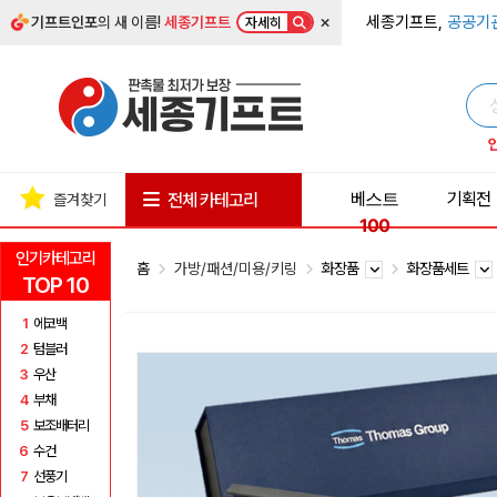
×
세종기프트,
공공기
기프트인포
의 새 이름!
세종기프트
자세히
베스트
기획전
전체 카테고리
즐겨찾기
100
인기카테고리
홈
가방/패션/미용/키링
화장품
화장품세트
TOP 10
1
에코백
2
텀블러
3
우산
4
부채
5
보조배터리
6
수건
7
선풍기