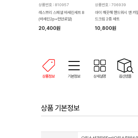
상품번호 : 810957
상품번호 : 706939
레스쁘리 스페셜 바세린세트 B
아이 깨끗해 핸드워시 앤 카밀
(바세린2p+런던로얄)
드크림 2종 세트
20,400원
10,800원
상품정보
기본정보
상세설명
옵션샘플
상품 기본정보