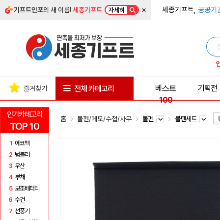
×
세종기프트,
공공기
기프트인포
의 새 이름!
세종기프트
자세히
베스트
기획전
전체 카테고리
즐겨찾기
100
인기카테고리
홈
볼펜/메모/수첩/사무
볼펜
볼펜세트
TOP 10
1
에코백
2
텀블러
3
우산
4
부채
5
보조배터리
6
수건
7
선풍기