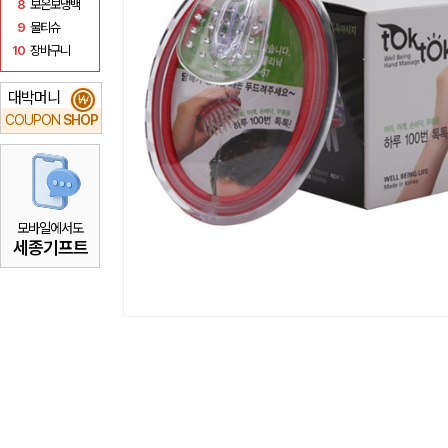
8
보온보냉백
9
물티슈
10
장바구니
대박머니
₩
COUPON
SHOP
모바일에서도
세종기프트