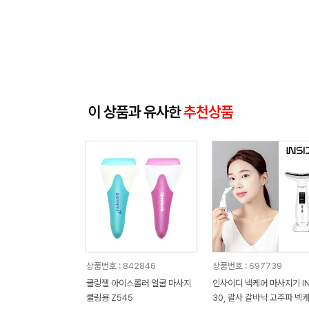
이 상품과 유사한
추천상품
상품번호 : 842846
상품번호 : 697739
쿨링젤 아이스롤러 얼굴 마사지
인사이디 넥케어 마사지기 IN
쿨링용 Z545
30, 괄사 갈바닉 고주파 넥