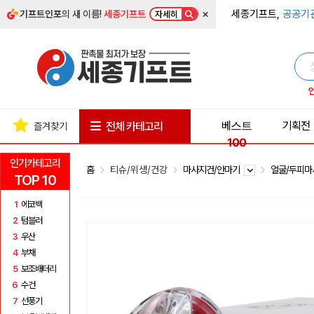
×
세종기프트,
공공기
기프트인포
의 새 이름!
세종기프트
자세히
베스트
기획전
전체 카테고리
즐겨찾기
100
인기카테고리
홈
티슈/위생/건강
마사지건/안마기
얼굴/두피
TOP 10
1
에코백
2
텀블러
3
우산
4
부채
5
보조배터리
6
수건
7
선풍기