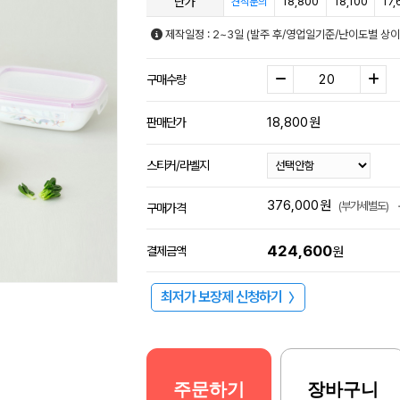
단가
18,800
18,100
17,
견적문의
제작일정 : 2~3일 (발주 후/영업일기준/난이도별 상이
구매수량
18,800
원
판매단가
스티커/라벨지
376,000
원
(부가세별도)
구매가격
424,600
결제금액
원
최저가 보장제 신청하기
〉
주문하기
장바구니