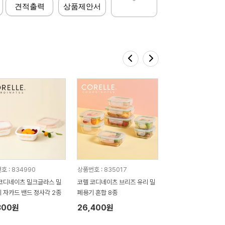
견적출력
상품제안서
호 : 834990
상품번호 : 835017
코디네이츠 밀크글라스 밀
코렐 코디네이츠 브리즈 유리 밀
 자카드 밴드 정사각 2종
폐용기 혼합 8종
300원
26,400원