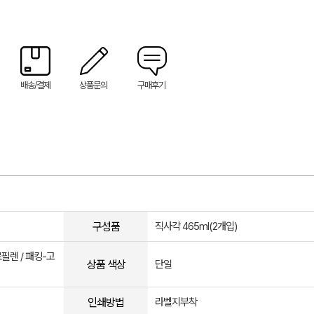
배송/결제
상품문의
구매후기
구성품
직사각 465ml(2개입)
필렌 / 패킹-고
상품 색상
단일
인쇄방법
라벨지부착