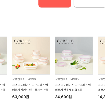
상품번호 : 834996
상품번호 : 834985
상품번
스 밀
코렐 코디네이츠 밀크글라스 밀
코렐 코디네이츠 밀크글라스 밀
코렐 
 5종
폐용기 자카드 밴드 풀세트 7종
폐용기 산호세 혼합 4종
폐용기
63,000원
34,600원
14,