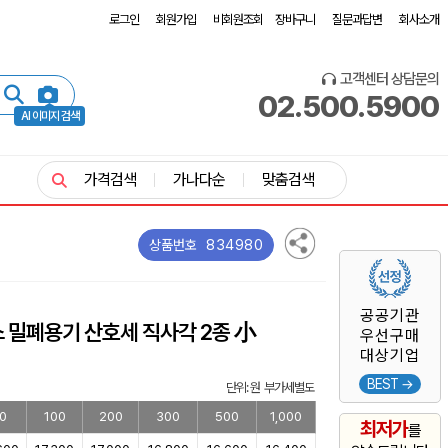
로그인
회원가입
비회원조회
장바구니
질문과답변
회사소개
고객센터 상담문의
02.500.5900
AI 이미지 검색
가격검색
가나다순
맞춤검색
834980
상품번호
공공기관
 밀폐용기 산호세 직사각 2종 小
우선구매
대상기업
BEST →
단위: 원 부가세별도
0
100
200
300
500
1,000
최저가
를