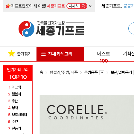
×
세종기프트,
공공기
기프트인포
의 새 이름!
세종기프트
자세히
베스트
기획
전체 카테고리
즐겨찾기
100
인기카테고리
홈
텀블러/주방/식품
주방용품
보관/밀폐용기
TOP 10
1
에코백
2
텀블러
3
우산
4
부채
5
보조배터리
6
수건
7
선풍기