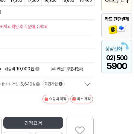
600
17,300
17,000
16,800
16,600
16,400
약속드립니다
)
카드 간편결제
※ 재고 확인 후 주문해 주세요!
상담전화
02) 500
5900
원
+
배송비
10,000
(부가세별도,주문시결제)
5,640
회원가입
대박머니적립
원
쇼핑백 제작
박스 제작
견적요청