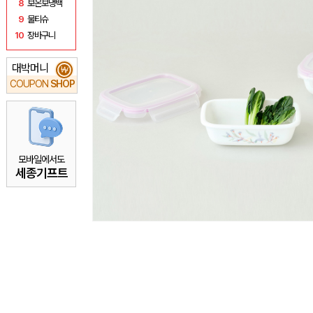
8
보온보냉백
9
물티슈
10
장바구니
대박머니
₩
COUPON
SHOP
모바일에서도
세종기프트