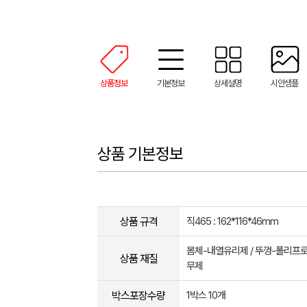
상품정보
기본정보
상세설명
시안샘플
상품 기본정보
상품 규격
직465 : 162*116*46mm
몸체-내열유리제 / 뚜껑-폴리프로
상품 재질
무제
박스포장수량
1박스 10개