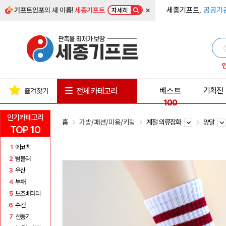
×
세종기프트,
공공기
기프트인포
의 새 이름!
세종기프트
자세히
베스트
기획전
전체 카테고리
즐겨찾기
100
인기카테고리
홈
가방/패션/미용/키링
계절 의류잡화
양말
TOP 10
1
에코백
2
텀블러
3
우산
4
부채
5
보조배터리
6
수건
7
선풍기