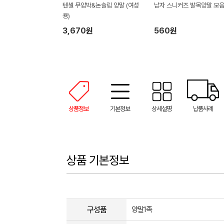
텐셀 무압박&논슬립 양말 (여성
남자 스니커즈 발목양말 모
용)
3,670원
560원
상품정보
기본정보
상세설명
납품사례
상품 기본정보
구성품
양말1족