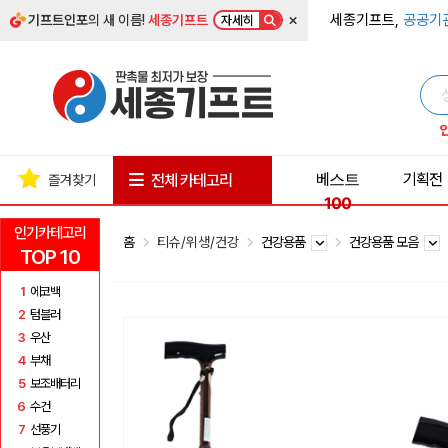
×
세종기프트,
공공기
기프트인포
의 새 이름!
세종기프트
자세히
베스트
기획전
전체 카테고리
즐겨찾기
100
인기카테고리
홈
티슈/위생/건강
건강용품
건강용품 모음
TOP 10
1
에코백
2
텀블러
3
우산
4
부채
5
보조배터리
6
수건
7
선풍기