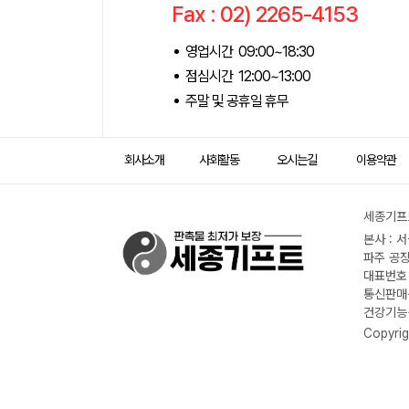
Fax : 02) 2265-4153
영업시간 09:00~18:30
점심시간 12:00~13:00
주말 및 공휴일 휴무
회사소개
사회활동
오시는길
이용약관
세종기프트
본사 : 
파주 공장
대표번호 :
통신판매신
건강기능식
Copyrig