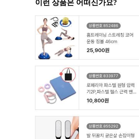
이런 상품은 어떠신가요?
상품번호 852486
홈트레이닝 스트레칭 코어
운동 짐볼 46cm
25,900원
상품번호 833977
로페리아 파스텔 원형 압력
기2P,파스텔 헬스 근력 밴
드1P,투포켓 에코백 세트
10,800원
상품번호 855292
발 뒤꿈치 굳은살 손잡이형