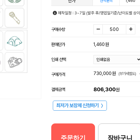
단가
1,460
견적문의
제작일정 : 3~7일 (발주 후/영업일기준/난이도별 상이
구매수량
1,460
원
판매단가
인쇄 선택
730,000
원
(부가세별도)
구매가격
806,300
결제금액
원
최저가 보장제 신청하기
〉
주문하기
장바구니