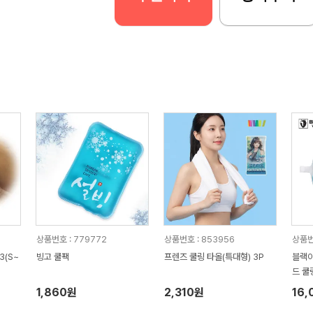
상품번호 : 779772
상품번호 : 853956
상품번
3(S~
빙고 쿨팩
프렌즈 쿨링 타올(특대형) 3P
블랙야
드 쿨
1,860원
2,310원
16,