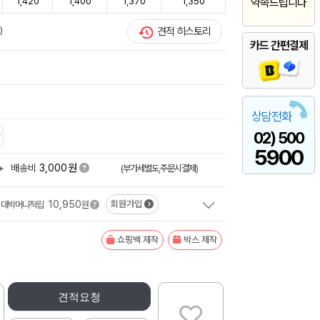
1,420
1,400
1,370
1,350
약속드립니다
)
견적 히스토리
카드 간편결제
상담전화
02) 500
5900
원
+
배송비
3,000
(부가세별도,주문시결제)
10,950
회원가입
대박머니적립
원
쇼핑백 제작
박스 제작
견적요청