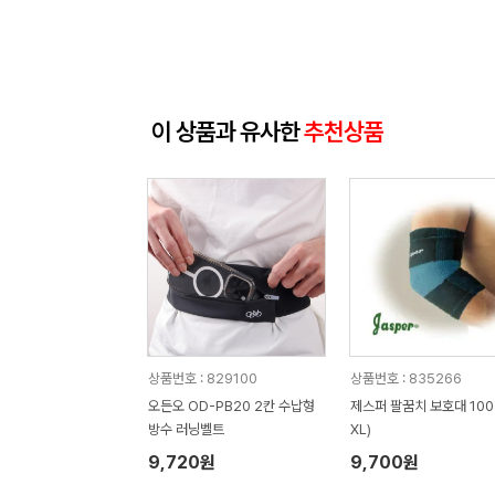
이 상품과 유사한
추천상품
상품번호 : 829100
상품번호 : 835266
오든오 OD-PB20 2칸 수납형
제스퍼 팔꿈치 보호대 100
방수 러닝벨트
XL)
9,720원
9,700원