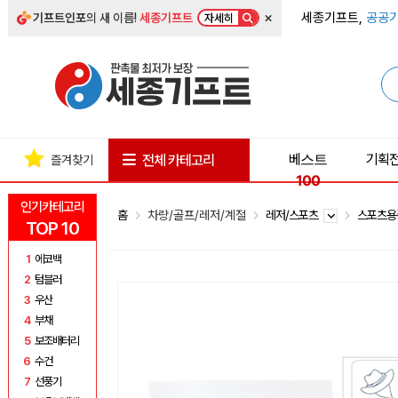
×
세종기프트,
공공기
기프트인포
의 새 이름!
세종기프트
자세히
베스트
기획
전체 카테고리
즐겨찾기
100
인기카테고리
홈
차량/골프/레저/계절
레저/스포츠
스포츠
TOP 10
1
에코백
2
텀블러
3
우산
4
부채
5
보조배터리
6
수건
7
선풍기