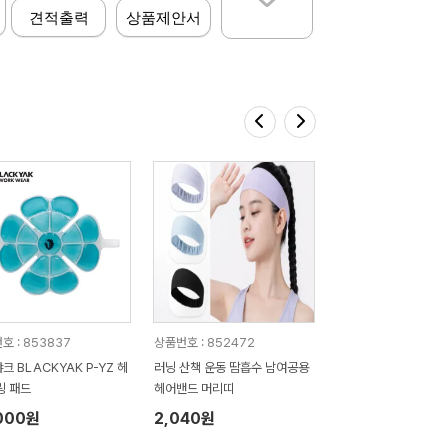
견적출력
상품제안서
호 : 853837
상품번호 : 852472
크 BLACKYAK P-YZ 헤
러닝 산책 운동 땀흡수 남여공용
링 패드
헤어밴드 머리띠
000원
2,040원