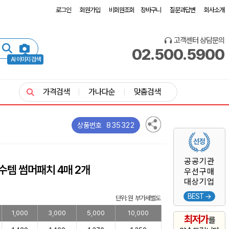
로그인
회원가입
비회원조회
장바구니
질문과답변
회사소개
고객센터 상담문의
02.500.5900
AI 이미지 검색
가격검색
가나다순
맞춤검색
835322
상품번호
공공기관
수템 썸머패치 4매 2개
우선구매
대상기업
BEST →
단위: 원 부가세별도
1,000
3,000
5,000
10,000
최저가
를