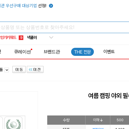
키캡
5
관 우선구매 대상기업
선정!
우산
6
텀블러
7
쿨토시
8
인기키워드
넥쿨러
9
타포린가방
10
전
큐레이션
브랜드관
이벤트
THE 전문
선풍기
1
용품
여름 캠핑 야외 필
수량
이하
500