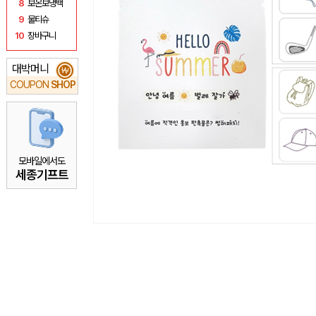
8
보온보냉백
9
물티슈
10
장바구니
대박머니
₩
COUPON
SHOP
모바일에서도
세종기프트