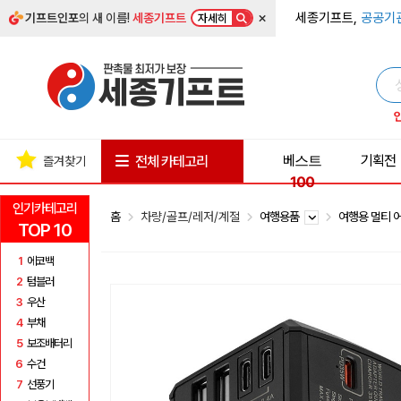
×
세종기프트,
공공기
기프트인포
의 새 이름!
세종기프트
자세히
베스트
기획전
전체 카테고리
즐겨찾기
100
인기카테고리
홈
차량/골프/레저/계절
여행용품
여행용 멀티 
TOP 10
1
에코백
2
텀블러
3
우산
4
부채
5
보조배터리
6
수건
7
선풍기