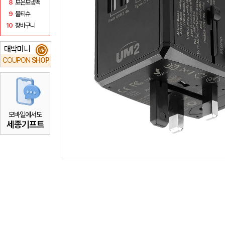
8
보온보냉백
9
물티슈
10
장바구니
대박머니
₩
COUPON
SHOP
모바일에서도
세종기프트