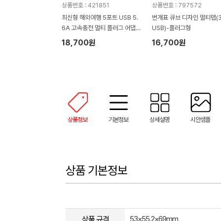
상품번호 : 421851
상품번호 : 797572
최신형 해외여행 5포트 USB 5.
번개표 큐브 디자인 멀티탭(3
6A 고속충전 멀티 플러그 어댑
USB)-플러그형
터
18,700원
16,700원
상품정보
기본정보
상세설명
시안샘플
상품 기본정보
상품 규격
53×55.2×69mm