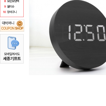
8
보온보냉백
9
물티슈
10
장바구니
대박머니
₩
COUPON
SHOP
모바일에서도
세종기프트