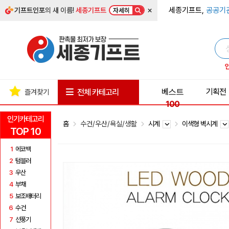
×
세종기프트,
공공기
기프트인포
의 새 이름!
세종기프트
자세히
베스트
기획전
전체 카테고리
즐겨찾기
100
인기카테고리
홈
수건/우산/욕실/생활
시계
이색형 벽시계
TOP 10
1
에코백
2
텀블러
3
우산
4
부채
5
보조배터리
6
수건
7
선풍기