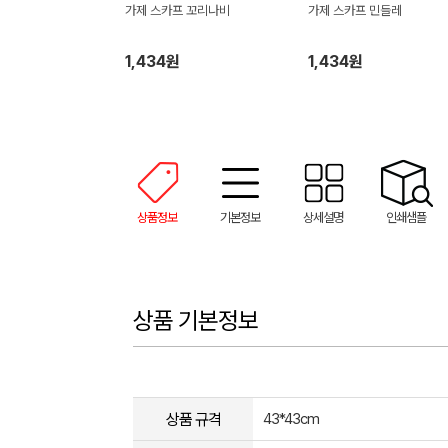
가제 스카프 꼬리나비
가제 스카프 민들레
1,434원
1,434원
상품정보
기본정보
상세설명
인쇄샘플
상품 기본정보
상품 규격
43*43cm