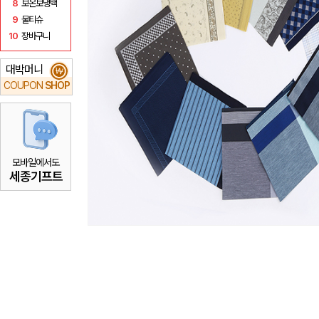
8
보온보냉백
9
물티슈
10
장바구니
대박머니
₩
COUPON
SHOP
모바일에서도
세종기프트