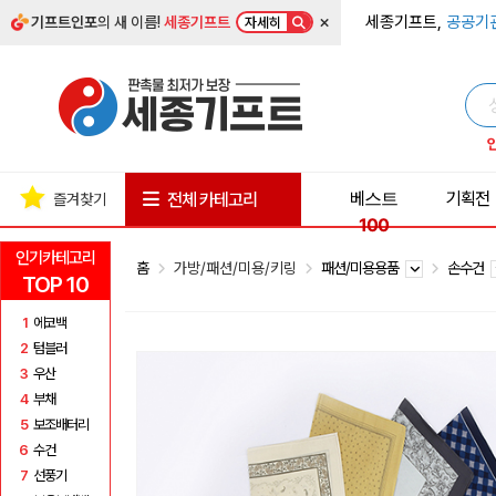
×
세종기프트,
공공기
기프트인포
의 새 이름!
세종기프트
자세히
베스트
기획전
전체 카테고리
즐겨찾기
100
인기카테고리
홈
가방/패션/미용/키링
패션/미용용품
손수건
TOP 10
1
에코백
2
텀블러
3
우산
4
부채
5
보조배터리
6
수건
7
선풍기