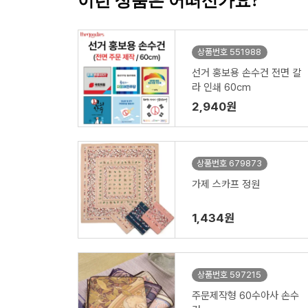
이런 상품은 어떠신가요?
상품번호 551988
선거 홍보용 손수건 전면 칼
라 인쇄 60cm
2,940원
상품번호 679873
가제 스카프 정원
1,434원
상품번호 597215
주문제작형 60수아사 손수