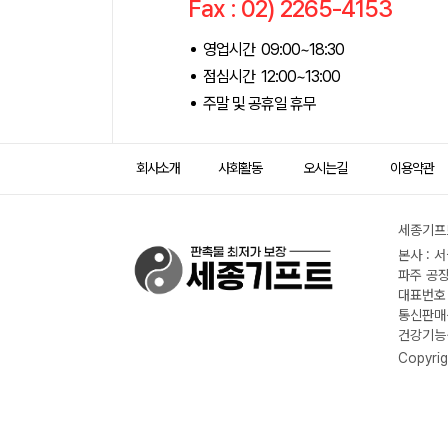
Fax : 02) 2265-4153
영업시간 09:00~18:30
점심시간 12:00~13:00
주말 및 공휴일 휴무
회사소개
사회활동
오시는길
이용약관
세종기프트
본사 : 
파주 공장
대표번호 :
통신판매신
건강기능식
Copyrig